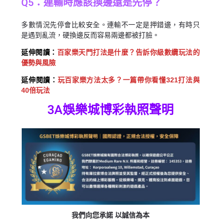
Q5：連輸時應該換邊還是先停？
多數情況先停會比較安全。連輸不一定是押錯邊，有時只
是遇到亂流，硬換邊反而容易兩邊都被打臉。
延伸閱讀：
百家樂天門打法是什麼？告訴你級數纜玩法的
優勢與風險
延伸閱讀：
玩百家樂方法太多？一篇帶你看懂321打法與
40倍玩法
3A娛樂城博彩執照聲明
我們向您承諾
以誠信為本