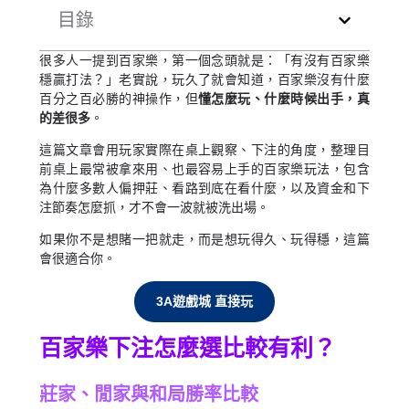
目錄
很多人一提到百家樂，第一個念頭就是：「有沒有百家樂
穩贏打法？」老實說，玩久了就會知道，百家樂沒有什麼
百分之百必勝的神操作，但
懂怎麼玩、什麼時候出手，真
的差很多
。
這篇文章會用玩家實際在桌上觀察、下注的角度，整理目
前桌上最常被拿來用、也最容易上手的百家樂玩法，包含
為什麼多數人偏押莊、看路到底在看什麼，以及資金和下
注節奏怎麼抓，才不會一波就被洗出場。
如果你不是想賭一把就走，而是想玩得久、玩得穩，這篇
會很適合你。
3A遊戲城 直接玩
百家樂下注怎麼選比較有利？
莊家、閒家與和局勝率比較