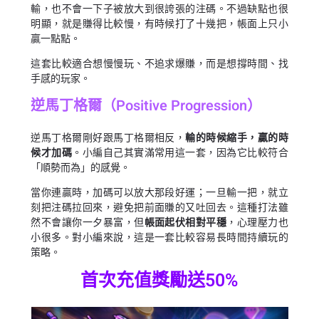
輸，也不會一下子被放大到很誇張的注碼。不過缺點也很
明顯，就是賺得比較慢，有時候打了十幾把，帳面上只小
贏一點點。
這套比較適合想慢慢玩、不追求爆賺，而是想撐時間、找
手感的玩家。
逆馬丁格爾（Positive Progression）
逆馬丁格爾剛好跟馬丁格爾相反，
輸的時候縮手，贏的時
候才加碼
。小編自己其實滿常用這一套，因為它比較符合
「順勢而為」的感覺。
當你連贏時，加碼可以放大那段好運；一旦輸一把，就立
刻把注碼拉回來，避免把前面賺的又吐回去。這種打法雖
然不會讓你一夕暴富，但
帳面起伏相對平穩
，心理壓力也
小很多。對小編來說，這是一套比較容易長時間持續玩的
策略。
首次充值獎勵送50%