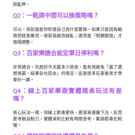
把亂押。
Q2：一靴牌中間可以換策略嗎？
可以，但前提是你知道自己為什麼要換。如果只是因為輸
兩把就急著改，很容易越改越亂；通常是「明顯變路」才
值得調整。
Q3：百家樂適合設定單日停利嗎？
非常適合。先想好今天贏多少就收，能有效避免「贏了還
想再贏，結果全吐回去」的情況，這是很多玩家後來才學
會的一課。
Q4：線上百家樂跟實體賭桌玩法有差
嗎？
核心玩法一樣，但線上節奏更快、更容易連續下注，反而
更考驗自制力。實體桌則比較有時間思考，看路節奏也較
慢。