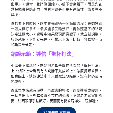
出手」。通常一靴牌剛開始，小編不會急著下，而是先花
幾把觀察牌路走向，看看大路是不是有連續性，節奏算不
算穩。
真的要下的時候，腦中會先跑過一個簡單流程：先想好這
一段大概打多少、最多能承受輸幾把，再依照當下的路況
決定注碼大小。過程中如果發現節奏變了，就立刻調整，
該縮就縮，太亂就先停。這樣玩下來，比較不容易被一時
的輸贏牽著走。
錯誤示範：迷信「聖杯打法」
小編最不建議的，就是把希望全壓在所謂的「聖杯打法」
上。網路上常看到有人說勝率九成以上、怎麼押都會贏，
但實際上，這類說法多半只截取短期結果，沒有經過長時
間驗證。
百家樂本來就有波動，再厲害的打法，遇到連輸或變路，
一樣會出事。與其追求不存在的必勝，不如老老實實把節
奏、注碼跟停手點顧好，反而更有機會玩得久、玩得穩。
3A娛樂城 直接玩