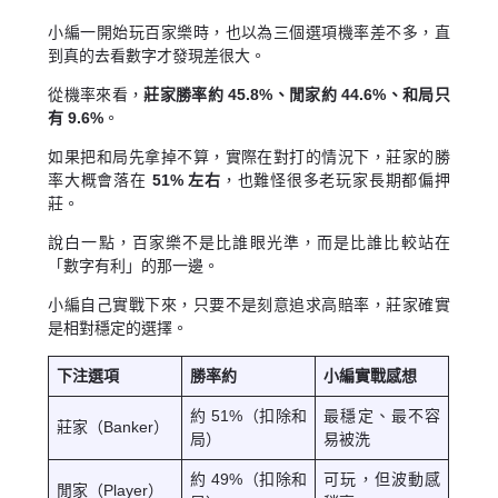
小編一開始玩百家樂時，也以為三個選項機率差不多，直
到真的去看數字才發現差很大。
從機率來看，
莊家勝率約 45.8%、閒家約 44.6%、和局只
有 9.6%
。
如果把和局先拿掉不算，實際在對打的情況下，莊家的勝
率大概會落在
51% 左右
，也難怪很多老玩家長期都偏押
莊。
說白一點，百家樂不是比誰眼光準，而是比誰比較站在
「數字有利」的那一邊。
小編自己實戰下來，只要不是刻意追求高賠率，莊家確實
是相對穩定的選擇。
下注選項
勝率約
小編實戰感想
約 51%（扣除和
最穩定、最不容
莊家（Banker）
局）
易被洗
約 49%（扣除和
可玩，但波動感
閒家（Player）