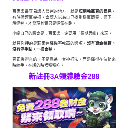
百家樂最容易讓人誤判的地方，就是
短期輸贏真的很晃
。
有時候連贏幾把，會讓人以為自己找到穩贏節奏；但下一
段連輸，才發現其實只是運氣在跑。
小編自己的體會是：百家樂一定要用「長期思維」來玩。
就算你押的是莊家這種機率較高的選項，
沒有資金控管、
沒有停手點，一樣會輸
。
真正撐得久的，不是靠某一套神打法，而是懂得在波動來
時縮手，在順的時候穩穩吃。
新
註冊3A領體驗金288