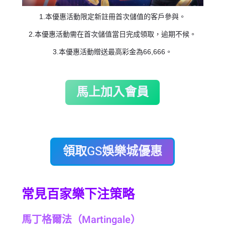
1.本優惠活動限定新註冊首次儲值的客戶參與。
2.本優惠活動需在首次儲值當日完成領取，逾期不候。
3.本優惠活動贈送最高彩金為66,666。
馬上加入會員
領取
GS
娛樂城優惠
常見百家樂下注策略
馬丁格爾法（Martingale）