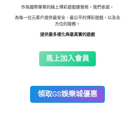
作為國際專業的線上博彩遊戲運營商，我們承諾，
為每一位元客戶提供最安全、最公平的博彩遊戲，以及全
方位的服務。
提供最多樣化與最真實的遊戲
馬上加入會員
領取
GS
娛樂城優惠