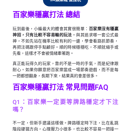
百家樂穩贏打法 總結
玩到最後，小編最大的體會其實很簡單：
百家樂沒有穩贏
神招，只有比較不容易輸的玩法
。與其追求哪一套公式最
神，不如先站在機率比較有利的一邊，學會看路抓節奏，
再把注碼跟停手點顧好。順的時候穩穩吃，不順就縮手或
先看，這樣才不會被情緒牽著跑。
真正能玩得久的玩家，靠的不是一時的手氣，而是紀律跟
耐心。如果你願意把百家樂當成一場節奏遊戲，而不是每
一把都想翻身，長期下來，結果真的會差很多。
百家樂穩贏打法 常見問題FAQ
Q1：百家樂一定要等牌路穩定才下注
嗎？
不一定，但新手建議這樣做。牌路穩定時下注，比在亂跳
階段硬猜方向，心理壓力小很多，也比較不容易一把接一