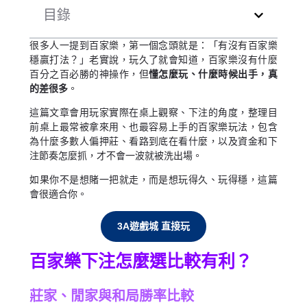
目錄
很多人一提到百家樂，第一個念頭就是：「有沒有百家樂
穩贏打法？」老實說，玩久了就會知道，百家樂沒有什麼
百分之百必勝的神操作，但
懂怎麼玩、什麼時候出手，真
的差很多
。
這篇文章會用玩家實際在桌上觀察、下注的角度，整理目
前桌上最常被拿來用、也最容易上手的百家樂玩法，包含
為什麼多數人偏押莊、看路到底在看什麼，以及資金和下
注節奏怎麼抓，才不會一波就被洗出場。
如果你不是想賭一把就走，而是想玩得久、玩得穩，這篇
會很適合你。
3A遊戲城 直接玩
百家樂下注怎麼選比較有利？
莊家、閒家與和局勝率比較