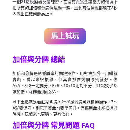
一個21點模擬器反覆練習，在沒有真實金錢壓力的環境下
把所有的加倍和分牌情境過一遍，直到每個情況都能在3秒
內做出正確判斷為止。
馬上試玩
加倍與分牌 總結
加倍和分牌是影響勝率的關鍵操作，用對會加分，用錯就
會虧。看起來很複雜，但其實抓住幾個原則就好。像
A+A、8+8一定要分，5+5、10+10絕對不分；11點幾乎都
該加倍，除非遇到莊家A。
剩下重點就是看莊家明牌，2～6是弱牌可以積極操作，7～
A就要保守。別忘了資金也要準備好，有備用金才能把握好
時機，玩起來也更穩、更有信心。
加倍與分牌 常見問題 FAQ