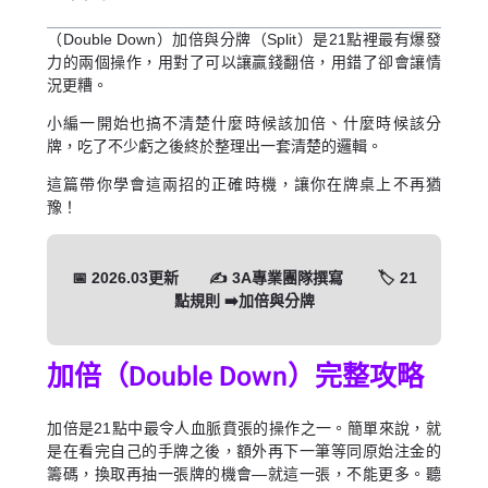
（Double Down）加倍與分牌（Split）是21點裡最有爆發
力的兩個操作，用對了可以讓贏錢翻倍，用錯了卻會讓情
況更糟。
小編一開始也搞不清楚什麼時候該加倍、什麼時候該分
牌，吃了不少虧之後終於整理出一套清楚的邏輯。
這篇帶你學會這兩招的正確時機，讓你在牌桌上不再猶
豫！
📅 2026.03更新 ✍️
3A專業團隊撰寫
🏷️
21
點規則
➡️加倍與分牌
加倍（Double Down）完整攻略
加倍是21點中最令人血脈賁張的操作之一。簡單來說，就
是在看完自己的手牌之後，額外再下一筆等同原始注金的
籌碼，換取再抽一張牌的機會—就這一張，不能更多。聽