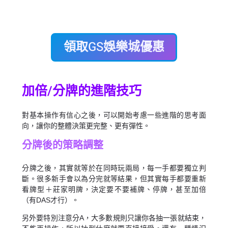
領取
GS
娛樂城優惠
加倍/分牌的進階技巧
對基本操作有信心之後，可以開始考慮一些進階的思考面
向，讓你的整體決策更完整、更有彈性。
分牌後的策略調整
分牌之後，其實就等於在同時玩兩局，每一手都要獨立判
斷。很多新手會以為分完就等結果，但其實每手都要重新
看牌型＋莊家明牌，決定要不要補牌、停牌，甚至加倍
（有DAS才行）。
另外要特別注意分A，大多數規則只讓你各抽一張就結束，