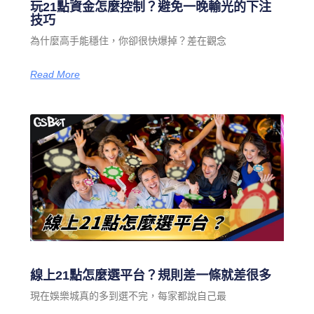
玩21點資金怎麼控制？避免一晚輸光的下注
技巧
為什麼高手能穩住，你卻很快爆掉？差在觀念
Read More
線上21點怎麼選平台？規則差一條就差很多
現在娛樂城真的多到選不完，每家都說自己最