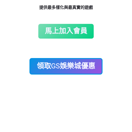
提供最多樣化與最真實的遊戲
馬上加入會員
領取
GS
娛樂城優惠