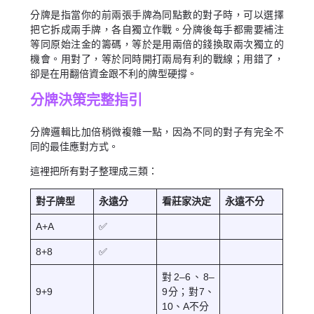
分牌是指當你的前兩張手牌為同點數的對子時，可以選擇
把它拆成兩手牌，各自獨立作戰。分牌後每手都需要補注
等同原始注金的籌碼，等於是用兩倍的錢換取兩次獨立的
機會。用對了，等於同時開打兩局有利的戰線；用錯了，
卻是在用翻倍資金跟不利的牌型硬撐。
分牌決策完整指引
分牌邏輯比加倍稍微複雜一點，因為不同的對子有完全不
同的最佳應對方式。
這裡把所有對子整理成三類：
對子牌型
永遠分
看莊家決定
永遠不分
A+A
✅
8+8
✅
對2–6、8–
9+9
9分；對7、
10、A不分