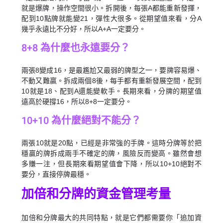
就是爆牌，操作空間很小。拆開後，每張A都能重新發揮，
配到10點牌就能變21，彈性大很多。從期望值來看，分A
幾乎永遠比不分好，所以A+A一定要分。
8+8 為什麼也永遠要分？
兩張8變成16，是最尷尬又最弱的牌型之一，要牌容易爆、
不動又難贏。拆成兩個8後，每手都有重新發展空間，配到
10就是18、配到A還能變軟手。長期來看，分牌的期望值
遠高於硬撐16，所以8+8一定要分。
10+10 為什麼絕對不能分？
兩張10就是20點，已經是非常強的手牌。這時分牌等於把
穩贏的牌拆成兩手不確定的牌，風險反而變高。雖然會想
多賺一注，但長期來看期望值會下降，所以10+10絕對不
要分，直接停牌最穩。
加倍和分牌的資金管理考量
加倍和分牌最大的共同特點，就是它們都需要你「追加資