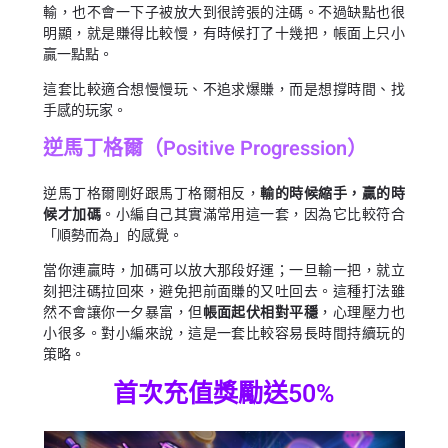
輸，也不會一下子被放大到很誇張的注碼。不過缺點也很
明顯，就是賺得比較慢，有時候打了十幾把，帳面上只小
贏一點點。
這套比較適合想慢慢玩、不追求爆賺，而是想撐時間、找
手感的玩家。
逆馬丁格爾（Positive Progression）
逆馬丁格爾剛好跟馬丁格爾相反，
輸的時候縮手，贏的時
候才加碼
。小編自己其實滿常用這一套，因為它比較符合
「順勢而為」的感覺。
當你連贏時，加碼可以放大那段好運；一旦輸一把，就立
刻把注碼拉回來，避免把前面賺的又吐回去。這種打法雖
然不會讓你一夕暴富，但
帳面起伏相對平穩
，心理壓力也
小很多。對小編來說，這是一套比較容易長時間持續玩的
策略。
首次充值獎勵送50%