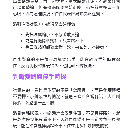
蟑螂路跟黃金三角一起對照。當大路還在走，看起來好像
可以順勢追，但旁邊兩條路開始亂跳，心裡就會多留一個
心眼。因為這種情況，往往代表牌局節奏正在變。
遇到這種狀況，小編通常會這樣做：
先把注碼縮小，不急著放大追。
或是乾脆停個幾把，只看路不下。
等三條路的訊號重新一致，再回到原本節奏。
百家樂真的不是每一局都要出手，能在該收手的時候忍
住，反而比較容易玩得久、也比較不會被洗。
判斷變路與停手時機
說實在的，看路最重要的不是「怎麼押」，而是
什麼時候
不要押
。小編最怕的情況，就是三條路各說各話，大路叫
你追、旁路卻一直打臉。
遇到這種狀況，小編通常會做兩件事：不是直接降注，就
是乾脆停幾把只看不下。因為百家樂不是一定要每一局都
玩，能在節奏亂掉前踩煞車，往往比多押幾把更關鍵。