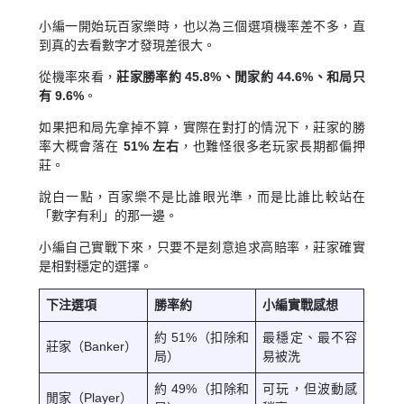
小編一開始玩百家樂時，也以為三個選項機率差不多，直
到真的去看數字才發現差很大。
從機率來看，
莊家勝率約 45.8%、閒家約 44.6%、和局只
有 9.6%
。
如果把和局先拿掉不算，實際在對打的情況下，莊家的勝
率大概會落在
51% 左右
，也難怪很多老玩家長期都偏押
莊。
說白一點，百家樂不是比誰眼光準，而是比誰比較站在
「數字有利」的那一邊。
小編自己實戰下來，只要不是刻意追求高賠率，莊家確實
是相對穩定的選擇。
下注選項
勝率約
小編實戰感想
約 51%（扣除和
最穩定、最不容
莊家（Banker）
局）
易被洗
約 49%（扣除和
可玩，但波動感
閒家（Player）