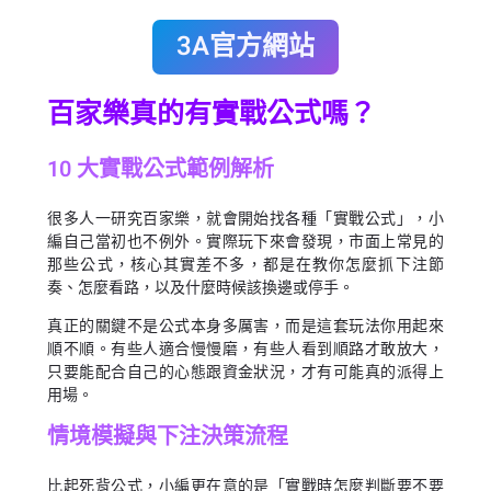
3A官方網站
百家樂真的有實戰公式嗎？
10 大實戰公式範例解析
很多人一研究百家樂，就會開始找各種「實戰公式」，小
編自己當初也不例外。實際玩下來會發現，市面上常見的
那些公式，核心其實差不多，都是在教你怎麼抓下注節
奏、怎麼看路，以及什麼時候該換邊或停手。
真正的關鍵不是公式本身多厲害，而是這套玩法你用起來
順不順。有些人適合慢慢磨，有些人看到順路才敢放大，
只要能配合自己的心態跟資金狀況，才有可能真的派得上
用場。
情境模擬與下注決策流程
比起死背公式，小編更在意的是「實戰時怎麼判斷要不要