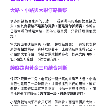
大路、小路與大眼仔路觀察
很多剛接觸百家樂的玩家，一看到滿桌的路圖就直接放
棄，但其實
看路不是要你算牌，而是幫你抓節奏
。小編自
己最常看的就是大路，因為它最直覺，只看莊跟閒怎麼
走。
當大路出現連續同色（例如一整排莊或閒），通常代表牌
局節奏相對穩定，這時候順著走，比硬猜反向來得安全。
小路跟大眼仔路，小編會當成輔助參考，如果大路明顯，
但小路沒有亂跳，心裡會更有底。
蟑螂路與黃金三角結合判斷
蟑螂路跟黃金三角，老實說一開始真的會看不太懂，小編
自己也是玩了一段時間後，才慢慢抓到它們的用法。後來
發現，這兩條路其實不是拿來「指你一定要押哪邊」，而
是比較像在提醒你：
現在這一段，可能沒那麼好打
。
小編實戰時幾乎不會只盯著一條路看，而是習慣把大路、