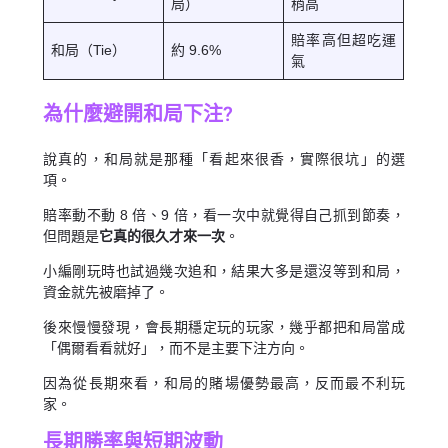
局）
稍高
賠率高但超吃運
和局（Tie）
約 9.6%
氣
為什麼避開和局下注?
說真的，和局就是那種「看起來很香，實際很坑」的選
項。
賠率動不動 8 倍、9 倍，看一次中就覺得自己抓到節奏，
但問題是
它真的很久才來一次
。
小編剛玩時也試過幾次追和，結果大多是還沒等到和局，
資金就先被磨掉了。
後來慢慢發現，會長期穩定玩的玩家，幾乎都把和局當成
「偶爾看看就好」，而不是主要下注方向。
因為從長期來看，和局的賭場優勢最高，反而最不利玩
家。
長期勝率與短期波動