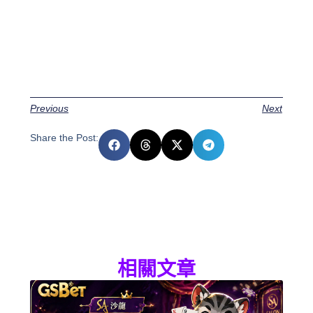
Previous
Next
Share the Post:
相關文章
頁
頁
頁
頁
頁
面
面
面
面
面