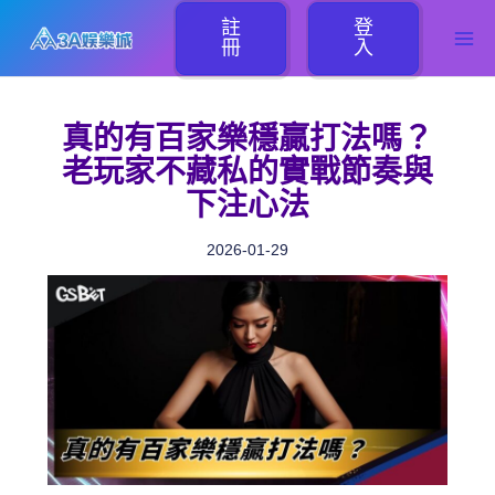
跳
Mai
註
登
至
冊
入
Me
主
要
內
真的有百家樂穩贏打法嗎？
容
老玩家不藏私的實戰節奏與
下注心法
2026-01-29