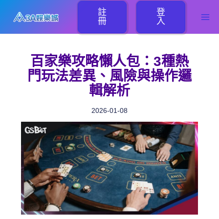
跳
Mai
註
登
至
冊
入
Me
主
要
內
百家樂攻略懶人包：3種熱
容
門玩法差異、風險與操作邏
輯解析
2026-01-08