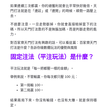
如果連續三次都贏，你的總獲利就會比平常快好幾倍。天
門打法就是在「連莊」或「連閒」的時候，順勢一路壓上
去。
不過要注意，一旦走勢斷掉，你就會直接賠掉當下的注
碼。所以天門打法靠的不是無腦加碼，而是判斷走勢的能
力。
對百家樂天門打法有興趣的話，可以看這篇：
百家樂天門
打法是什麼？告訴你級數纜玩法的優勢與風險
固定注法（平注玩法）是什麼？
平注玩法就是「每一把都壓一樣的金額」。
舉例來說，不管輸贏，你每次都只壓 100 元：
第一局輸 100。
第二局贏 100。
結果兩局下來，你沒有輸錢，也沒有大賺，就是保持穩
定。