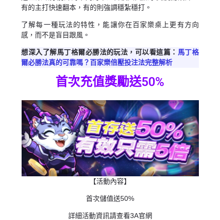
有的主打快速翻本，有的則強調穩紮穩打。
了解每一種玩法的特性，能讓你在百家樂桌上更有方向
感，而不是盲目跟風。
想深入了解馬丁格爾必勝法的玩法，可以看這篇：
馬丁格
爾必勝法真的可靠嗎？百家樂倍壓投注法完整解析
首次充值獎勵送50%
【活動內容】
首次儲值送50%
詳細活動資訊請查看3A官網