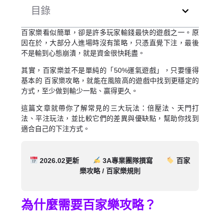
目錄
百家樂看似簡單，卻是許多玩家輸錢最快的遊戲之一。原
因在於，大部分人進場時沒有策略，只憑直覺下注，最後
不是輸到心態崩潰，就是資金很快耗盡。
其實，百家樂並不是單純的「50%運氣遊戲」，只要懂得
基本的 百家樂攻略，就能在風險高的遊戲中找到更穩定的
方式，至少做到輸少一點、贏得更久。
這篇文章就帶你了解常見的三大玩法：倍壓法、天門打
法、平注玩法，並比較它們的差異與優缺點，幫助你找到
適合自己的下注方式。
2026.02更新
3A
專業團隊撰寫
百家
樂攻略 /
百家樂規則
為什麼需要百家樂攻略？