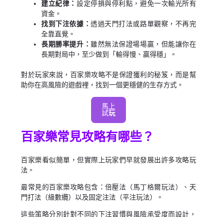
建立紀律：
設定停損與停利點，避免一次輸光所有
資金。
找到下注依據：
透過天門打法或路單觀察，不再完
全靠直覺。
長期勝率提升：
雖然無法保證場場贏，但能讓你在
長期對局中，至少做到「輸得慢、贏得穩」。
對於玩家來說，百家樂攻略不是保證獲利的秘笈，而是幫
助你在高風險的遊戲裡，找到一個更穩健的生存方式。
馬上
試
玩
百家樂常見攻略有哪些？
百家樂看似簡單，但實際上玩家們早就發展出許多攻略玩
法。
最常見的百家樂攻略包含：倍壓法（馬丁格爾玩法）、天
門打法（級數纜）以及固定注法（平注玩法）。
這些策略分別針對不同的下注習慣與風險承受度而設計，