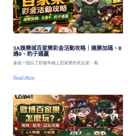
3A娛樂城百家樂彩金活動攻略｜連勝加碼、8
遇9、豹子通贏
身為一個玩了好幾年線上百家樂的老玩家，看
Read More