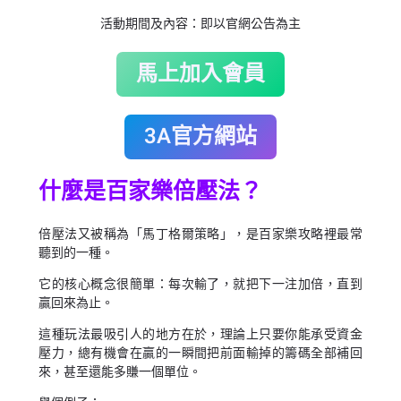
活動期間及內容：即以官網公告為主
馬上加入會員
3A官方網站
什麼是百家樂倍壓法？
倍壓法又被稱為「馬丁格爾策略」，是百家樂攻略裡最常
聽到的一種。
它的核心概念很簡單：每次輸了，就把下一注加倍，直到
贏回來為止。
這種玩法最吸引人的地方在於，理論上只要你能承受資金
壓力，總有機會在贏的一瞬間把前面輸掉的籌碼全部補回
來，甚至還能多賺一個單位。