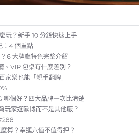
玩？新手 10 分鐘快速上手
：4 個重點
？6 大牌廳特色完整介紹
、VIP 包桌有什麼差別？
百家樂也能「親手翻牌」
0%
DG 哪個好？四大品牌一次比清楚
灣玩家選歐博而不是其他廠？
288
怎麼算？幸運六值不值得押？