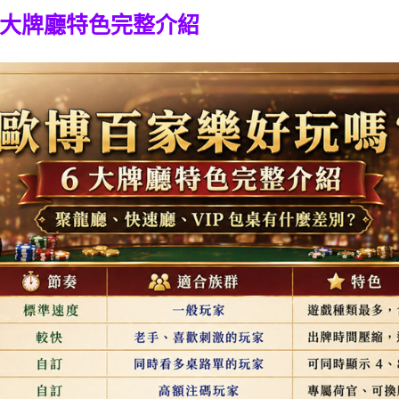
 大牌廳特色完整介紹