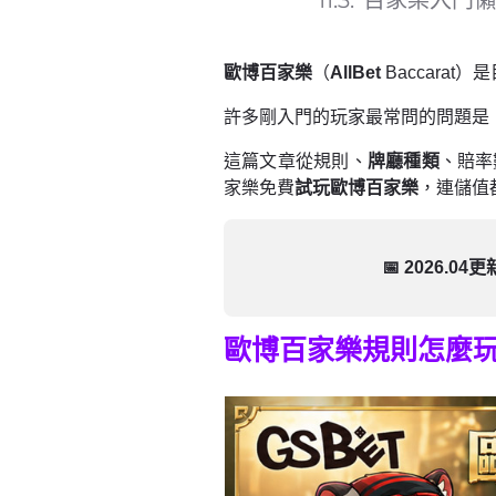
歐博百家樂
（
AllBet
Baccarat
許多剛入門的玩家最常問的問題是
這篇文章從規則、
牌廳種類
、賠率
家樂免費
試玩歐博百家樂
，連儲值
📅 2026.0
歐博百家樂規則怎麼玩