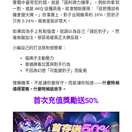
實戰中最常犯的錯，就是「誤判牌力機率」。例如你拿到
一對，或是 AKQ 這種高張，就會開始覺得：「這把應該有
機會變大牌。」但事實上，對子出現機率約 16%，而豹子
只有 0.24%。兩者差距非常大。
如果因為手上有點強度，就誤以為自己「接近豹子」，然
後無腦加注，很容易被真正大牌反殺。
小編自己的打法原則很簡單：
強牌才主動壓力
普通牌看位置與對手行為
不因為幻想「可能變豹子」而亂衝
理解機率，不是讓你變保守，而是讓你知道——
什麼時候
值得冒險，什麼時候該收手。
首次充值獎勵送50%