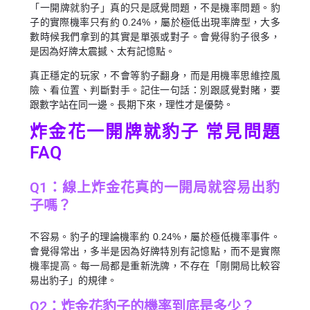
「一開牌就豹子」真的只是感覺問題，不是機率問題。豹
子的實際機率只有約 0.24%，屬於極低出現率牌型，大多
數時候我們拿到的其實是單張或對子。會覺得豹子很多，
是因為好牌太震撼、太有記憶點。
真正穩定的玩家，不會等豹子翻身，而是用機率思維控風
險、看位置、判斷對手。記住一句話：別跟感覺對賭，要
跟數字站在同一邊。長期下來，理性才是優勢。
炸金花一開牌就豹子 常見問題
FAQ
Q1：線上炸金花真的一開局就容易出豹
子嗎？
不容易。豹子的理論機率約 0.24%，屬於極低機率事件。
會覺得常出，多半是因為好牌特別有記憶點，而不是實際
機率提高。每一局都是重新洗牌，不存在「剛開局比較容
易出豹子」的規律。
Q2：炸金花豹子的機率到底是多少？