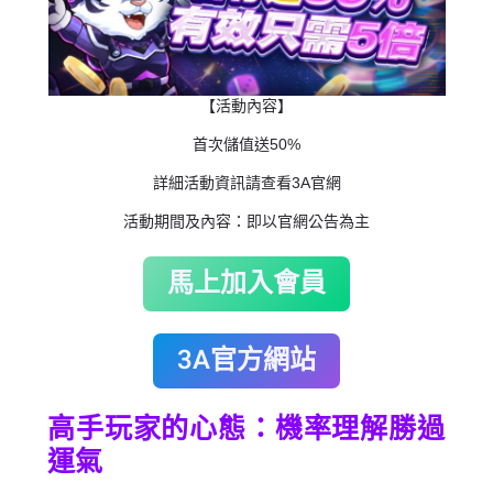
【活動內容】
首次儲值送50%
詳細活動資訊請查看3A官網
活動期間及內容：即以官網公告為主
馬上加入會員
3A官方網站
高手玩家的心態：機率理解勝過
運氣