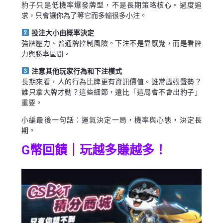
豹子只是低機率爆發牌型，不是長期策略核心。過度追
求，只會讓你為了等它而多輸很多小注。
投注大小由概率決定
強牌壓力、普通牌控制風險。下注不是靠感覺，而是看牌
力與勝率區間。
注意其他玩家行為和下注模式
長期來看，人的行為比牌更有資訊價值。誰常虛張聲勢？
誰只拿大牌才動？這些細節，遠比「這局會不會出豹子」
重要。
小編最後一句話：運氣決定一局，機率與心態，決定長
期。
G幣回饋｜玩越多賺越多！