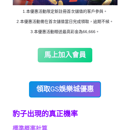
1.本優惠活動限定新註冊首次儲值的客戶參與。
2.本優惠活動需在首次儲值當日完成領取，逾期不候。
3.本優惠活動贈送最高彩金為66,666。
馬上加入會員
領取
GS
娛樂城優惠
豹子出現的真正機率
標準概率計算