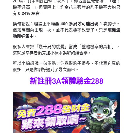
20 局，其中剛好出現 1 次豹子，你就會直覺覺得：「哇！
機率好高！」但實際上，炸金花三張牌的豹子機率大約只
有
0.24% 左右
。
換句話說：理論上平均要
400 多局才可能出現 1 次豹子
。
但短時間內出現一次，並不代表機率改變了，只是
隨機波
動剛好集中
。
很多人會把「幾十局的感覺」當成「整體機率的真相」，
這就是幸存者偏差加小樣本誤解的組合拳。
所以小編想說一句重點：你覺得豹子很多，不代表它真的
很多—只是你剛好遇到了幾次而已。
新
註冊3A領體驗金288