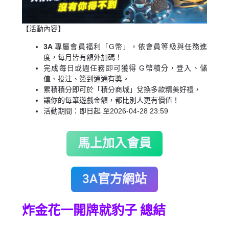
【活動內容】
3A
專屬會員福利「G幣」，依會員等級與任務進
度，每月皆有額外加碼！
完成每日或週任務即可獲得 G幣積分，登入、儲
值、投注、簽到通通有獎。
累積積分即可於「積分商城」兌換多款精美好禮，
讓你的每筆遊戲金額，都比別人更有價值！
活動期間：即日起 至2026-04-28 23:59
馬上加入會員
3A官方網站
炸金花一開牌就豹子 總結