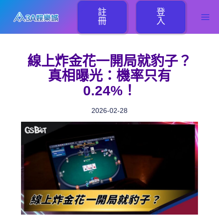
跳
Mai
註
登
至
冊
入
Me
主
要
內
線上炸金花一開局就豹子？
容
真相曝光：機率只有
0.24%！
2026-02-28