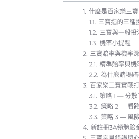
什麼是百家樂三寶
三寶指的三種
三寶與一般投
機率小提醒
三寶賠率與機率
精準賠率與機
為什麼賭場賠
百家樂三寶實戰
策略 1 — 
策略 2 — 
策略 3 — 
新註冊3A領體驗金
三寶常見錯誤與