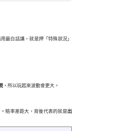
編用最白話講，就是押「特殊狀況」
現
，所以玩起來波動會更大。
」。賠率差距大，背後代表的就是
出