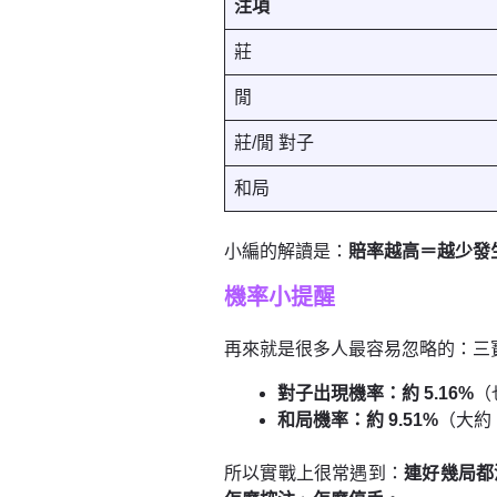
注項
莊
閒
莊/閒 對子
和局
小編的解讀是：
賠率越高＝越少發
機率小提醒
再來就是很多人最容易忽略的：三
對子出現機率：約 5.16%
（
和局機率：約 9.51%
（大約 
所以實戰上很常遇到：
連好幾局都