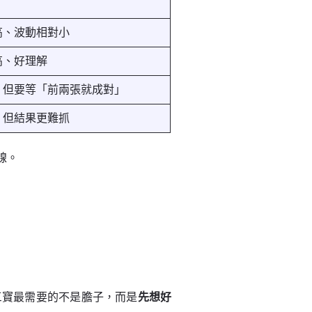
高、波動相對小
高、好理解
，但要等「前兩張就成對」
，但結果更難抓
線。
三寶最需要的不是膽子，而是
先想好