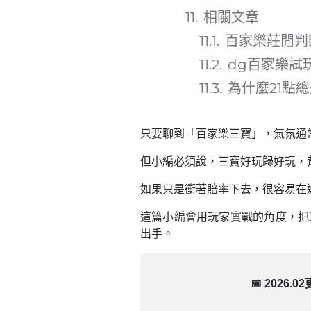
相關文章
百家樂莊閒判
dg百家樂試
為什麼21點
只要聊到「百家樂三寶」，氣氛通
但小編必須說，三寶好玩歸好玩，
如果只是衝著賠率下去，很容易在
這篇小編會用玩家實戰的角度，把
出手。
📅 2026