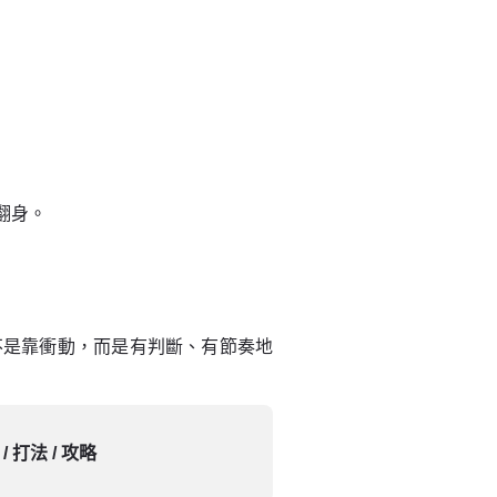
翻身。
不是靠衝動，而是有判斷、有節奏地
/ 打法 / 攻略