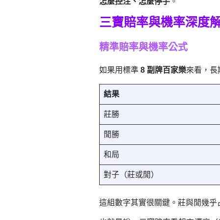
怎麼控注、怎麼停手
。
三寶賠率與機率深度
精準賠率與機率公式
如果用標準
8 副牌百家樂
來看，長
結果
莊勝
閒勝
和局
對子（莊或閒）
這組數字其實很關鍵。莊與閒幾乎