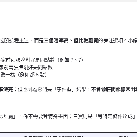
或閒這種主注，而是三個
賠率高、但比較難開
的旁注選項。小
莊家前兩張牌剛好是同點數（例如 7、7）
家前兩張牌剛好是同點數
數一樣（例如都 8 點）
率漂亮
；但也因為它們是「事件型」結果，
不會像莊閒那樣常出
都在比誰贏」，你不需要等特殊畫面；三寶則是「等特定條件達成