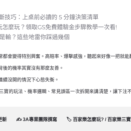
斷技巧：上桌前必讀的 5 分鐘決策清單
玩怎麼玩？領取GS免費體驗金步驟教學一次看!
總是輸？這些地雷你踩過幾個
常都會變得特別興奮。高賠率、爆擊感強，聽起來好像一把就能
背後的機率其實沒有那麼友善。
連續沒開的情況下心態失衡。
三寶的玩法、機率邏輯、常見誤區一次拆開來講清楚，讓下注
.02更新 ✍️
3A
專業團隊撰寫 🏷️ 百家樂怎麼玩? /
百家樂三寶