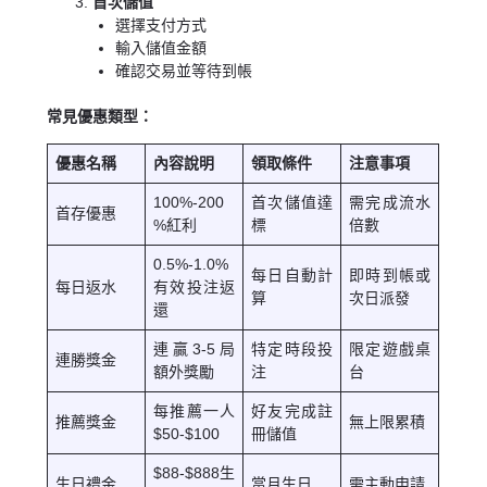
首次儲值
選擇支付方式
輸入儲值金額
確認交易並等待到帳
常見優惠類型：
優惠名稱
內容說明
領取條件
注意事項
100%-200
首次儲值達
需完成流水
首存優惠
%紅利
標
倍數
0.5%-1.0%
每日自動計
即時到帳或
每日返水
有效投注返
算
次日派發
還
連贏3-5局
特定時段投
限定遊戲桌
連勝獎金
額外獎勵
注
台
每推薦一人
好友完成註
推薦獎金
無上限累積
$50-$100
冊儲值
$88-$888生
生日禮金
當月生日
需主動申請