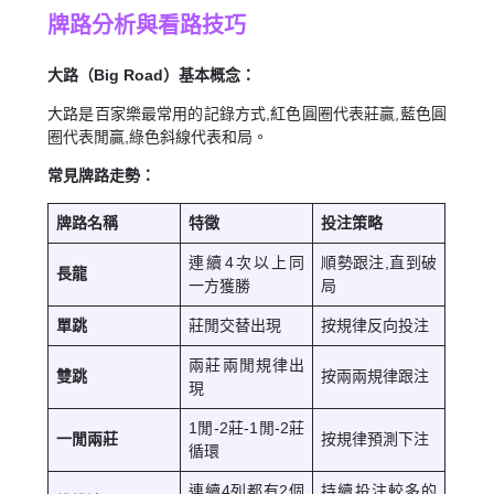
牌路分析與看路技巧
大路（Big Road）基本概念：
大路是百家樂最常用的記錄方式,紅色圓圈代表莊贏,藍色圓
圈代表閒贏,綠色斜線代表和局。
常見牌路走勢：
牌路名稱
特徵
投注策略
連續4次以上同
順勢跟注,直到破
長龍
一方獲勝
局
單跳
莊閒交替出現
按規律反向投注
兩莊兩閒規律出
雙跳
按兩兩規律跟注
現
1閒-2莊-1閒-2莊
一閒兩莊
按規律預測下注
循環
連續4列都有2個
持續投注較多的