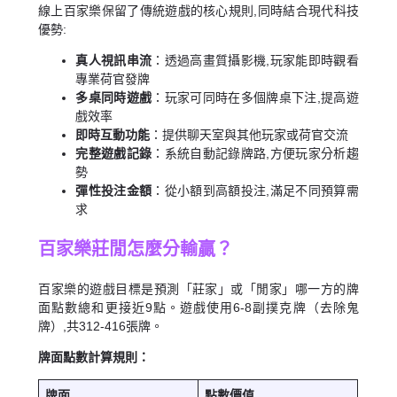
線上百家樂保留了傳統遊戲的核心規則,同時結合現代科技
優勢:
真人視訊串流
：透過高畫質攝影機,玩家能即時觀看
專業荷官發牌
多桌同時遊戲
：玩家可同時在多個牌桌下注,提高遊
戲效率
即時互動功能
：提供聊天室與其他玩家或荷官交流
完整遊戲記錄
：系統自動記錄牌路,方便玩家分析趨
勢
彈性投注金額
：從小額到高額投注,滿足不同預算需
求
百家樂莊閒怎麼分輸贏？
百家樂的遊戲目標是預測「莊家」或「閒家」哪一方的牌
面點數總和更接近9點。遊戲使用6-8副撲克牌（去除鬼
牌）,共312-416張牌。
牌面點數計算規則：
牌面
點數價值