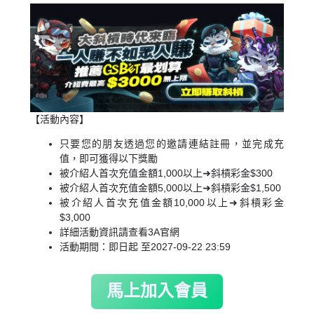
【活動內容】
只要您的朋友透過您的邀請連結註冊，並完成充
值，即可獲得以下獎勵
被介紹人首次充值金額1,000以上➜斜槓彩金$300
被介紹人首次充值金額5,000以上➜斜槓彩金$1,500
被介紹人首次充值金額10,000以上➜斜槓彩金
$3,000
詳細活動資訊請查看
3A官網
活動期間：即日起 至2027-09-22 23:59
馬上加入會員