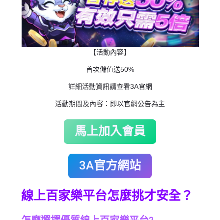
【活動內容】
首次儲值送50%
詳細活動資訊請查看3A官網
活動期間及內容：即以官網公告為主
馬上加入會員
3A官方網站
線上百家樂平台怎麼挑才安全？