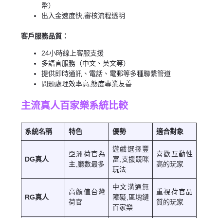
幣）
出入金速度快,審核流程透明
客戶服務品質：
24小時線上客服支援
多語言服務（中文、英文等）
提供即時通訊、電話、電郵等多種聯繫管道
問題處理效率高,態度專業友善
主流真人百家樂系統比較
系統名稱
特色
優勢
適合對象
遊戲選擇豐
亞洲荷官為
喜歡互動性
DG真人
富,支援競咪
主,廳數最多
高的玩家
玩法
中文溝通無
高顏值台灣
重視荷官品
RG真人
障礙,區塊鏈
荷官
質的玩家
百家樂