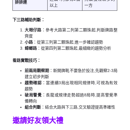
排排連
以上
一方
下三路輔助判斷：
大眼仔路
：參考大路第二列第二顆珠起,判斷牌路整
齊度
小路
：從第三列第二顆珠起,進一步確認趨勢
蟑螂路
：從第四列第二顆珠起,最細緻的趨勢分析
看路實戰技巧：
前兩局觀察期
：新開牌靴不要急於投注,先觀察2-3局
建立初步判斷
趨勢確認
：當連續3局出現相同規律時,可視為有效
趨勢
破局警覺
：長龍或規律走勢超過8局時,提高警覺準
備轉向
組合判斷
：結合大路與下三路,交叉驗證提高準確性
邀請好友領大禮