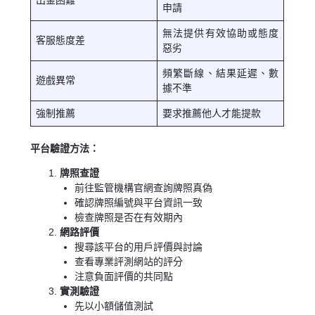
申請
無法提供有效協助或態度
客服態度差
惡劣
頻繁斷線、結果延遲、數
遊戲異常
據不準
強制推薦
要求推薦他人才能提款
平台驗證方法：
牌照查證
前往監管機構官網查詢牌照真偽
確認牌照編號與平台資訊一致
檢查牌照是否在有效期內
網路評價
搜尋該平台的用戶評價與討論
查看專業評測網站的評分
注意負面評價的共同點
實測驗證
先以小額儲值測試