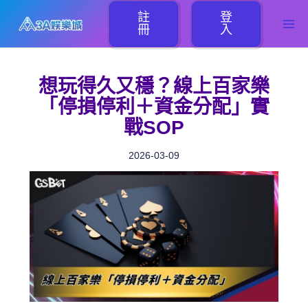
跳
Mai
註
登
至
冊
入
Me
主
要
內
想玩得久又穩？線上百家樂
容
「停損停利＋資金分配」實
戰SOP
2026-03-09