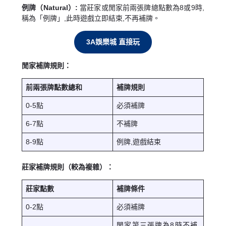
例牌（Natural）:
當莊家或閒家前兩張牌總點數為8或9時,
稱為「例牌」,此時遊戲立即結束,不再補牌。
3A娛樂城 直接玩
閒家補牌規則：
前兩張牌點數總和
補牌規則
0-5點
必須補牌
6-7點
不補牌
8-9點
例牌,遊戲結束
莊家補牌規則（較為複雜）：
莊家點數
補牌條件
0-2點
必須補牌
閒家第三張牌為8時不補,