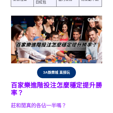
日紅包
3A娛樂城 直接玩
百家樂進階投注怎麼穩定提升勝
率？
莊和閒真的各佔一半嗎？