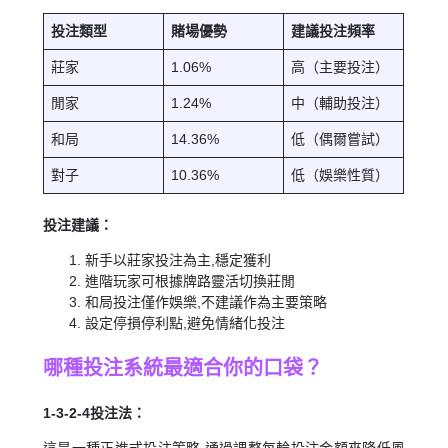
投注類型
賭場優勢
建議投注頻率
莊家
1.06%
高（主要投注）
閒家
1.24%
中（輔助投注）
和局
14.36%
低（偶爾嘗試）
對子
10.36%
低（娛樂性質）
投注建議：
新手以莊家投注為主,穩定獲利
進階玩家可根據牌路靈活切換莊閒
和局投注僅作娛樂,不建議作為主要策略
設定停損停利點,避免情緒化投注
哪種投注系統最適合你的口袋？
1-3-2-4投注法：
這是一種正進式投注策略,通過調整每輪投注金額來降低風