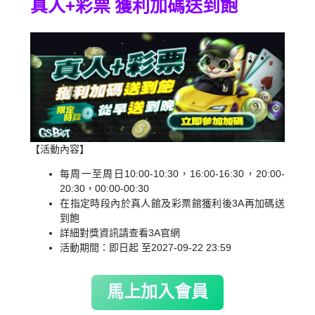
真人+彩票 獲利加碼送到飽
【活動內容】
每周一至周日10:00-10:30，16:00-16:30，20:00-
20:30，00:00-00:30
在指定時段內於真人館及彩票館獲利後3A再加碼送
到飽
詳細對獎資訊請查看
3A官網
活動期間：即日起 至2027-09-22 23:59
馬上加入會員