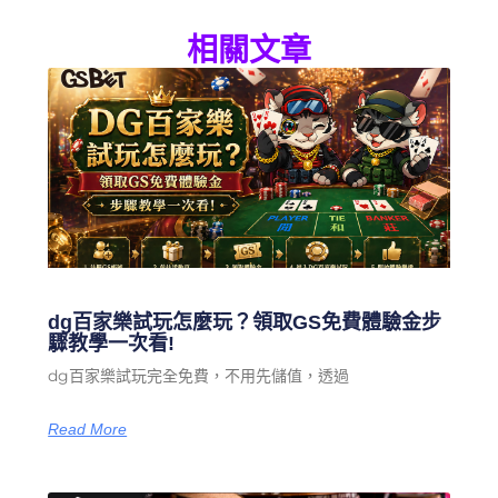
相關文章
頁
頁
頁
頁
頁
面
面
面
面
面
dg百家樂試玩怎麼玩？領取GS免費體驗金步
驟教學一次看!
dg百家樂試玩完全免費，不用先儲值，透過
Read More