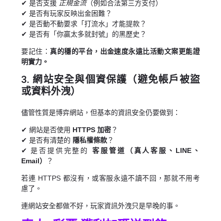
✔ 是否支援
正規金流
（例如合法第三方支付）
✔ 是否有玩家反映出金困難？
✔ 是否動不動要求「打流水」才能提款？
✔ 是否有「你贏太多就封號」的黑歷史？
要記住：
真的穩的平台，出金速度永遠比活動文案更能證
明實力。
3. 網站安全與個資保護（避免帳戶被盜
或資料外洩）
儘管性質是博弈網站，但基本的資訊安全仍要做到：
✔ 網站是否使用
HTTPS 加密
？
✔ 是否有清楚的
隱私權條款
？
✔ 是否提供完整的
客服管道（真人客服、LINE、
Email）
？
若連 HTTPS 都沒有，或客服永遠不讀不回，那就不用考
慮了。
連網站安全都做不好，玩家資訊外洩只是早晚的事。