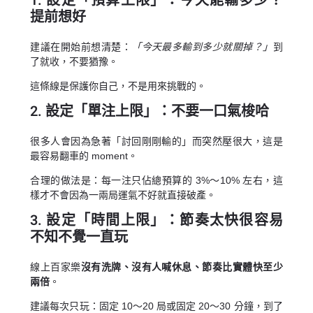
1. 設定「預算上限」：今天能輸多少？
提前想好
建議在開始前想清楚：
「今天最多輸到多少就關掉？」
到
了就收，不要猶豫。
這條線是保護你自己，不是用來挑戰的。
2. 設定「單注上限」：不要一口氣梭哈
很多人會因為急著「討回剛剛輸的」而突然壓很大，這是
最容易翻車的 moment。
合理的做法是：每一注只佔總預算的 3%～10% 左右，這
樣才不會因為一兩局運氣不好就直接破產。
3. 設定「時間上限」：節奏太快很容易
不知不覺一直玩
線上百家樂
沒有洗牌、沒有人喊休息、節奏比實體快至少
兩倍
。
建議每次只玩：固定 10～20 局或固定 20～30 分鐘，到了