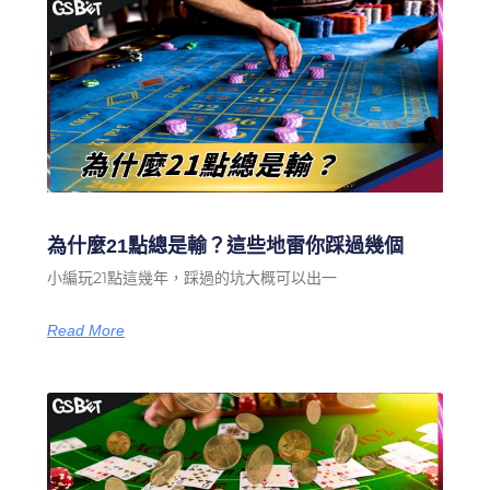
為什麼21點總是輸？這些地雷你踩過幾個
小編玩21點這幾年，踩過的坑大概可以出一
Read More