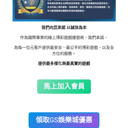
我們向您承諾
以誠信為本
作為國際專業的線上博彩遊戲運營商，我們承諾，
為每一位元客戶提供最安全、最公平的博彩遊戲，以及全
方位的服務。
提供最多樣化與最真實的遊戲
馬上加入會員
領取
GS
娛樂城優惠