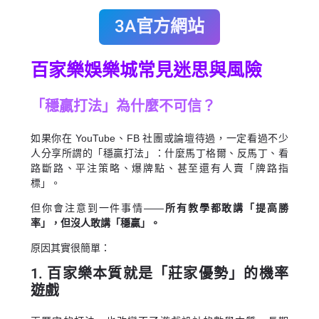
3A官方網站
百家樂娛樂城常見迷思與風險
「穩贏打法」為什麼不可信？
如果你在 YouTube、FB 社團或論壇待過，一定看過不少
人分享所謂的「穩贏打法」：什麼馬丁格爾、反馬丁、看
路斷路、平注策略、爆牌點、甚至還有人賣「牌路指
標」。
但你會注意到一件事情——
所有教學都敢講「提高勝
率」，但沒人敢講「穩贏」。
原因其實很簡單：
1. 百家樂本質就是「莊家優勢」的機率
遊戲