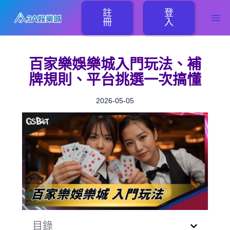
跳
Mai
註
登
至
冊
入
Me
主
要
內
百家樂娛樂城入門玩法、補
容
牌規則、平台挑選一次搞懂
2026-05-05
目錄