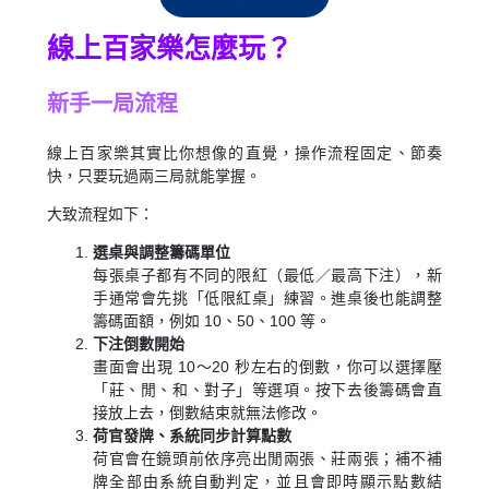
線上百家樂怎麼玩？
新手一局流程
線上百家樂其實比你想像的直覺，操作流程固定、節奏
快，只要玩過兩三局就能掌握。
大致流程如下：
選桌與調整籌碼單位
每張桌子都有不同的限紅（最低／最高下注），新
手通常會先挑「低限紅桌」練習。進桌後也能調整
籌碼面額，例如 10、50、100 等。
下注倒數開始
畫面會出現 10～20 秒左右的倒數，你可以選擇壓
「莊、閒、和、對子」等選項。按下去後籌碼會直
接放上去，倒數結束就無法修改。
荷官發牌、系統同步計算點數
荷官會在鏡頭前依序亮出閒兩張、莊兩張；補不補
牌全部由系統自動判定，並且會即時顯示點數結