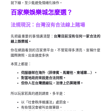
就下線，至少能避免情緒化操作。
百家樂娛樂城怎麼選？
法規現況：台灣沒有合法線上賭場
先把最重要的事情講清楚：
台灣目前沒有任何一家合法的
線上娛樂城。
你在網路看到的百家樂平台，不管寫得多漂亮、宣稱什麼
國際牌照、出金速度多快
本質上都是：
伺服器架在海外（菲律賓、馬爾他、柬埔寨…）。
對當地政府來說是合法持照。
但你人在台灣連線玩，法律上仍算賭博。
所以玩家若真的遇到調查，多半是：
以「社會秩序維護法」處罰金。
有些情況會被叫去做筆錄。