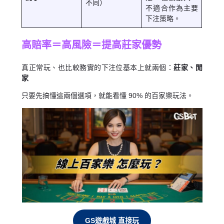
不同）
不適合作為主要
下注策略。
高賠率＝高風險＝提高莊家優勢
真正常玩、也比較務實的下注位基本上就兩個：
莊家、閒
家
只要先搞懂這兩個選項，就能看懂 90% 的百家樂玩法。
GS遊戲城 直接玩