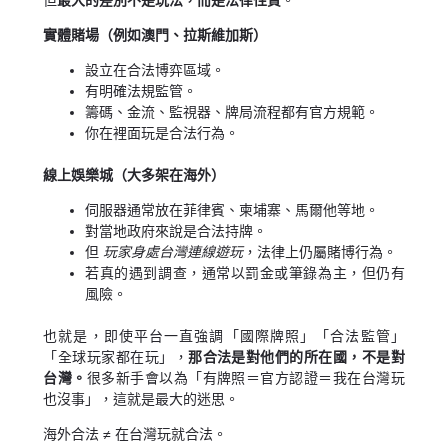
實體賭場（例如澳門、拉斯維加斯）
設立在合法博弈區域。
有明確法規監管。
籌碼、金流、監視器、牌局流程都有官方規範。
你在裡面玩是合法行為。
線上娛樂城（大多架在海外）
伺服器通常放在菲律賓、柬埔寨、馬爾他等地。
對當地政府來說是合法持牌。
但
玩家身處台灣連線遊玩
，法律上仍屬賭博行為。
若真的遇到調查，通常以罰金或筆錄為主，但仍有
風險。
也就是，即使平台一直強調「國際牌照」「合法監管」
「全球玩家都在玩」，
那合法是對他們的所在國，不是對
台灣。
很多新手會以為「有牌照＝官方認證＝我在台灣玩
也沒事」，這就是最大的迷思。
海外合法 ≠ 在台灣玩就合法。