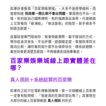
如果你會搜尋「百家樂娛樂城」，大多不是想學規則，而
是想知道
到底哪一間比較不會出問題
。畢竟現在平台一大
堆，有的說自己國際牌照、有的強調高出金率，可是網路
上又常看到「被凍結」「無法提款」的抱怨，新手根本不
知道怎麼選。
這篇就是專門寫給你：我會用最實際、最不廢話的方式，
帶你從金流安全、平台評價、遊戲穩定度、客服效率四大
面向比較，讓你看到底什麼平台值得信任，哪些該避開。
看完你會更清楚怎麼挑，不再被廣告話術牽著走。
百家樂娛樂城線上跟實體差在
哪？
真人視訊＋系統結算的百家樂
如果你之前只在電影裡看過賭場，第一次接觸線上百家樂
一定會有點問號：「我是真的在跟荷官玩嗎？」其實現在
大部分的線上百家樂都是
真人視訊
的形式