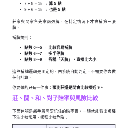
7 + 8 = 15 →
算 5 點
9 + 6 = 15 →
也是 5 點
莊家與閒家各先拿兩張牌，在特定情況下才會補第三張
牌。
補牌規則：
點數 0～5 → 比較容易補牌
點數 6～7 → 多半停牌
點數 8～9 → 俗稱「天牌」，直接比大小
這些補牌邏輯是固定的、由系統自動判定，不需要你去做
任何計算。
你要做的只有一件事：
預測莊還是閒會比較接近 9。
莊、閒、和、對子賠率與風險比較
下面這張是新手最需要記住的賠率表，一眼就能看出哪種
下注比較常用、哪種比較危險：