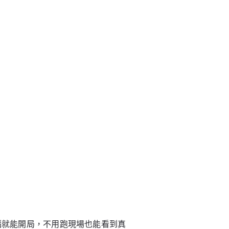
腦就能開局，不用跑現場也能看到真