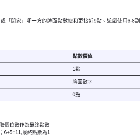
「閒家」哪一方的牌面點數總和更接近9點。遊戲使用6-8副撲克
點數價值
1點
牌面數字
0點
只取個位數作為最終點數
；6+5=11,最終點數為1