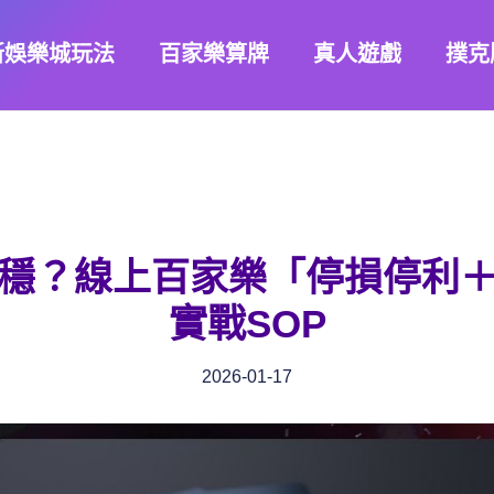
新娛樂城玩法
百家樂算牌
真人遊戲
撲克
穩？線上百家樂「停損停利
實戰SOP
2026-01-17