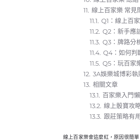
線上百家樂 常見
Q1：線上百
Q2：新手應
Q3：牌路分
Q4：如何判
Q5：玩百家
3A娛樂城博彩執
相關文章
百家樂入門懶
線上骰寶攻
跟莊策略有
線上百家樂會這麼紅，原因很簡單