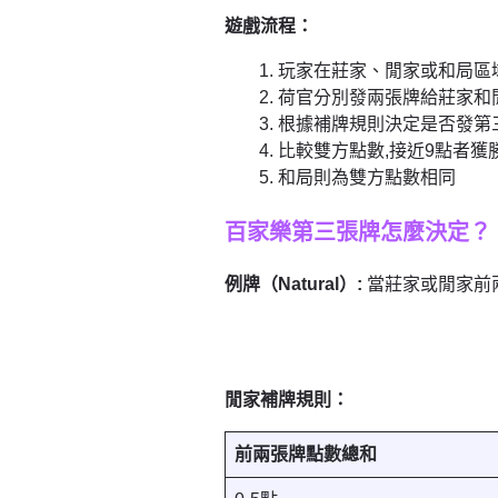
遊戲流程：
玩家在莊家、閒家或和局區
荷官分別發兩張牌給莊家和
根據補牌規則決定是否發第
比較雙方點數,接近9點者獲
和局則為雙方點數相同
百家樂第三張牌怎麼決定？
例牌（Natural）:
當莊家或閒家前兩
閒家補牌規則：
前兩張牌點數總和