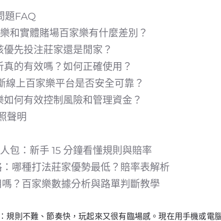
問題FAQ
家樂和實體賭場百家樂有什麼差別？
該優先投注莊家還是閒家？
析真的有效嗎？如何正確使用？
斷線上百家樂平台是否安全可靠？
樂如何有效控制風險和管理資金？
照聲明
人包：新手 15 分鐘看懂規則與賠率
略：哪種打法莊家優勢最低？賠率表解析
用嗎？百家樂數據分析與路單判斷教學
：規則不難、節奏快，玩起來又很有臨場感。現在用手機或電