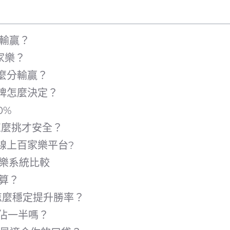
輸贏？
家樂？
麼分輸贏？
牌怎麼決定？
0%
怎麼挑才安全？
線上百家樂平台?
樂系統比較
算？
怎麼穩定提升勝率？
佔一半嗎？