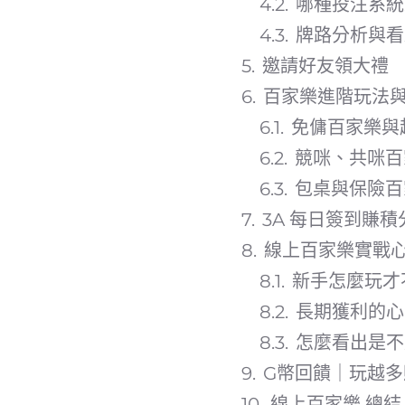
哪種投注系統
牌路分析與看
邀請好友領大禮
百家樂進階玩法
免傭百家樂與
競咪、共咪百
包桌與保險百
3A 每日簽到賺積
線上百家樂實戰
新手怎麼玩才
長期獲利的心
怎麼看出是不
G幣回饋｜玩越多
線上百家樂 總結