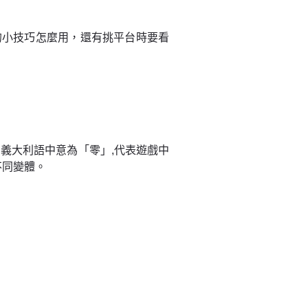
的小技巧怎麼用，還有挑平台時要看
詞在義大利語中意為「零」,代表遊戲中
不同變體。