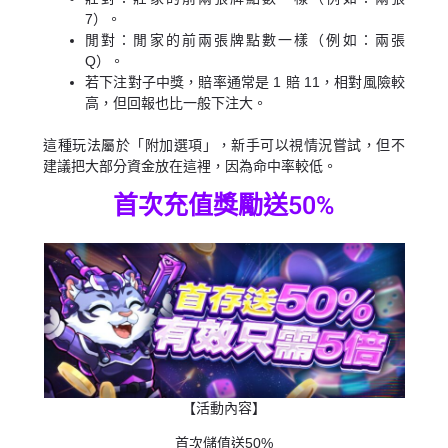
7）。
閒對：閒家的前兩張牌點數一樣（例如：兩張
Q）。
若下注對子中獎，賠率通常是 1 賠 11，相對風險較
高，但回報也比一般下注大。
這種玩法屬於「附加選項」，新手可以視情況嘗試，但不
建議把大部分資金放在這裡，因為命中率較低。
首次充值獎勵送50%
【活動內容】
首次儲值送50%