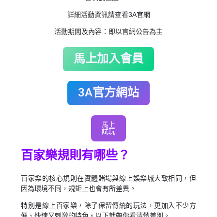
詳細活動資訊請查看3A官網
活動期間及內容：即以官網公告為主
馬上加入會員
3A官方網站
馬上
試玩
百家樂規則有哪些？
百家樂的核心規則在實體賭場與線上娛樂城大致相同，但
因為環境不同，規矩上也會有所差異。
特別是線上百家樂，除了保留傳統的玩法，更加入不少方
便、快速又刺激的特色。以下就帶你看清楚差別。