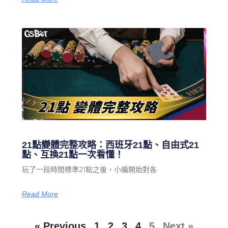
21點變體完整攻略：西班牙21點、自由式21
點、互換21點一次看懂！
玩了一段時間標準21點之後，小編開始對各
Read More
« Previous
1
2
3
4
5
Next »