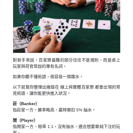
對新手來說，百家樂最難的部分往往不是規則，而是桌上
玩家與荷官常說的專有名詞。
如果你聽不懂術語，很容易一頭霧水。
以下就幫你整理出幾個在 線上與實體百家樂 都會出現的常
見術語，讓你能更快進入狀況。
莊（Banker）
指莊家一方，勝率略高，贏時需扣 5% 抽水。
閒（Player）
指閒家一方，賠率 1:1，沒有抽水，適合想要單純下注的玩
家。