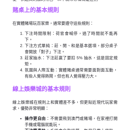
賭桌上的基本規則
在實體賭場玩百家樂，通常要遵守這些規則：
下注時間限制：荷官會喊停，過了時間就不能再
下。
下注方式單純：莊、閒、和是基本選項，部分桌子
會開放「對子」下注。
莊家抽水：下注莊贏了要扣 5% 抽水，這是固定規
矩。
氛圍與人際互動：實體賭桌通常需要面對面互動，
有些人覺得熱鬧，但也有人覺得壓力大。
線上娛樂城的基本規則
線上娛樂城在規則上和實體差不多，但更貼近現代玩家需
求，優勢非常明顯：
操作更自由
：不需要飛到澳門或賭場，在家裡打開
手機或電腦就能玩。