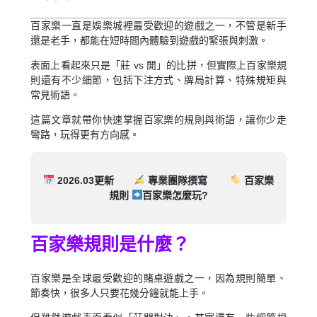
百家樂一直是娛樂城裡最受歡迎的遊戲之一，不管是新手
還是老手，都能在短時間內體驗到遊戲的緊張與刺激。
表面上看起來只是「莊 vs 閒」的比拼，但實際上百家樂規
則還有不少細節，包括下注方式、牌局計算、特殊規矩與
常見術語。
這篇文章就帶你快速掌握百家樂的規則與術語，讓你少走
彎路，玩得更有方向感。
2026.03更新
專業團隊撰寫
百家樂
規則
百家樂怎麼玩?
百家樂規則是什麼？
百家樂是全球最受歡迎的賭桌遊戲之一，因為規則簡單、
節奏快，很多人只要花幾分鐘就能上手。