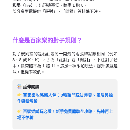
和局（Tie）
：出現機率低，賠率 1 賠 8。
部分桌型還提供「莊對」、「閒對」等特殊下注。
什麼是百家樂的對子規則？
對子規則指的是若莊或閒一開始的兩張牌點數相同（例如
8、8 或 K、K），即為「莊對」或「閒對」。下注對子若
中，通常賠率為 1 賠 11。這是一種附加玩法，提升遊戲趣
味，但機率較低。
延伸閱讀
百家樂攻略懶人包：3種熱門玩法差異、風險與操
作邏輯解析
百家樂試玩必看！新手免費體驗全攻略，先練再上
場不怕輸