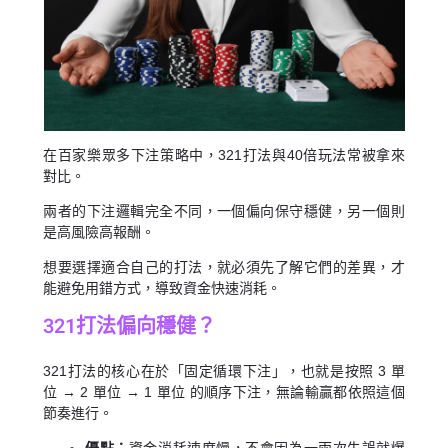
在百家樂眾多下注策略中，321打法與40倍玩法常被拿來
對比。
兩者的下注邏輯完全不同，一個偏向保守穩健，另一個則
是高風險高報酬。
想要選擇適合自己的打法，就必須先了解它們的差異，才
能避免用錯方式，導致資金快速消耗。
321打法偏向穩健？
321打法的核心在於「固定循環下注」，也就是按照 3 單
位 → 2 單位 → 1 單位 的順序下注，無論輸贏都依照這個
節奏進行。
優點：
資金消耗速度慢，不會因為一兩次失誤就爆