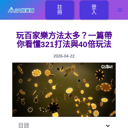
跳
Mai
註
登
至
冊
入
Me
主
要
內
玩百家樂方法太多？一篇帶
容
你看懂321打法與40倍玩法
2026-04-22
目錄