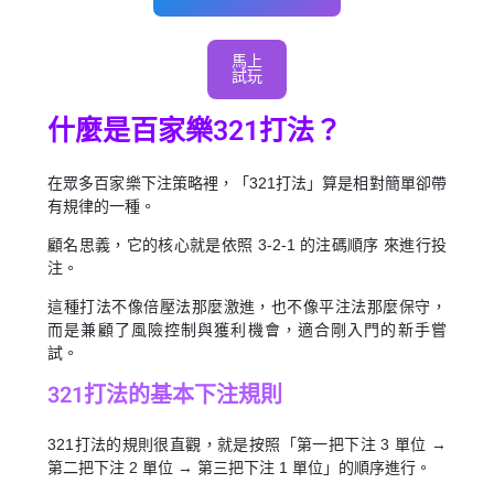
馬上
試玩
什麼是百家樂321打法？
在眾多百家樂下注策略裡，「321打法」算是相對簡單卻帶
有規律的一種。
顧名思義，它的核心就是依照 3-2-1 的注碼順序 來進行投
注。
這種打法不像倍壓法那麼激進，也不像平注法那麼保守，
而是兼顧了風險控制與獲利機會，適合剛入門的新手嘗
試。
321打法的基本下注規則
321打法的規則很直觀，就是按照「第一把下注 3 單位 →
第二把下注 2 單位 → 第三把下注 1 單位」的順序進行。