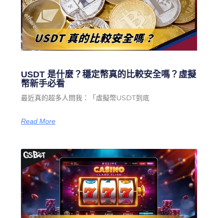
USDT 是什麼？穩定幣真的比較安全嗎？虛擬
幣新手必看
最近真的超多人問我：「虛擬幣USDT到底
Read More