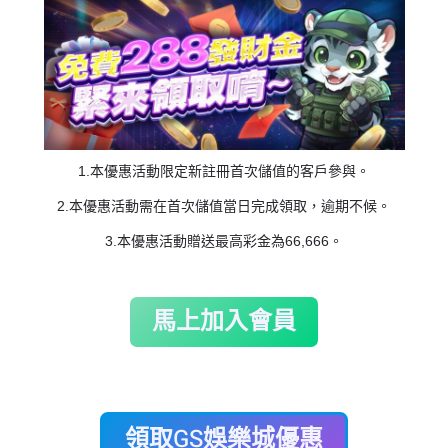
1.本優惠活動限定新註冊首次儲值的客戶參與。
2.本優惠活動需在首次儲值當日完成領取，逾期不候。
3.本優惠活動贈送最高彩金為66,666。
馬上加入會員
領取
GS
娛樂城優惠