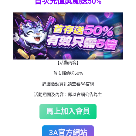
首次充值獎勵送50%
【活動內容】
首次儲值送50%
詳細活動資訊請查看3A官網
活動期間及內容：即以官網公告為主
馬上加入會員
3A官方網站