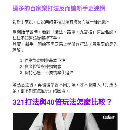
過多的百家樂打法反而讓新手更迷惘
對新手來說，百家樂的各種打法有時反而是一種負擔。
剛開始學習時，看到「纜法、路單、九宮格」這些名詞，
往往不知道該從哪裡下手。
其實，新手一開始不需要馬上學所有打法，最重要的是先
理解：
百家樂規則與基本下注
資金控管與停損觀念
保持心態，不要情緒化追注
等熟悉之後，再慢慢學習不同打法，才不會陷入「打法太
多，卻不知道怎麼玩」的困境。
321打法與40倍玩法怎麼比較？