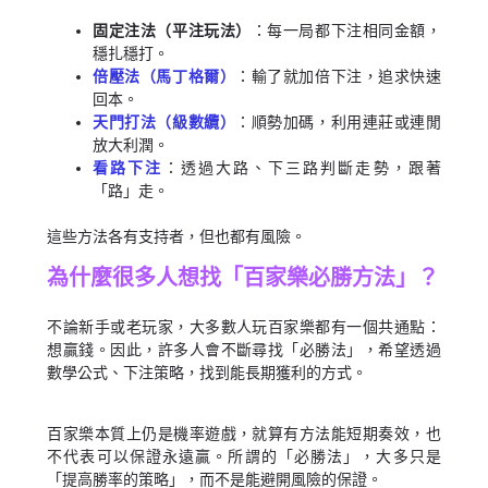
固定注法（平注玩法）
：每一局都下注相同金額，
穩扎穩打。
倍壓法（馬丁格爾）
：輸了就加倍下注，追求快速
回本。
天門打法（級數纜）
：順勢加碼，利用連莊或連閒
放大利潤。
看路下注
：透過大路、下三路判斷走勢，跟著
「路」走。
這些方法各有支持者，但也都有風險。
為什麼很多人想找「百家樂必勝方法」？
不論新手或老玩家，大多數人玩百家樂都有一個共通點：
想贏錢。因此，許多人會不斷尋找「必勝法」，希望透過
數學公式、下注策略，找到能長期獲利的方式。
百家樂本質上仍是機率遊戲，就算有方法能短期奏效，也
不代表可以保證永遠贏。所謂的「必勝法」，大多只是
「提高勝率的策略」，而不是能避開風險的保證。