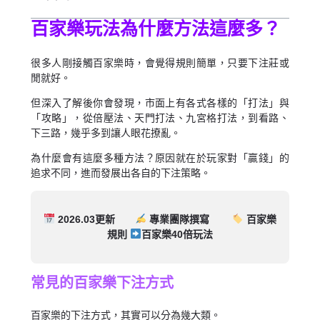
百家樂玩法為什麼方法這麼多？
很多人剛接觸百家樂時，會覺得規則簡單，只要下注莊或
閒就好。
但深入了解後你會發現，市面上有各式各樣的「打法」與
「攻略」，從倍壓法、天門打法、九宮格打法，到看路、
下三路，幾乎多到讓人眼花撩亂。
為什麼會有這麼多種方法？原因就在於玩家對「贏錢」的
追求不同，進而發展出各自的下注策略。
2026.03更新
專業團隊撰寫
百家樂
規則
百家樂40倍玩法
常見的百家樂下注方式
百家樂的下注方式，其實可以分為幾大類。