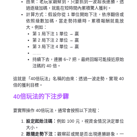
由來：老玩家觀察到，只要抓到一波超長連勝，透
過逐級加碼，就能在短時間內累積驚人獲利。
計算方式：假設你從 1 單位開始下注，依序翻倍或
依照級數加碼，當走勢持續時，累積報酬就能放
大。例如：
第 1 局下注 1 單位 → 贏
第 2 局下注 2 單位 → 贏
第 3 局下注 4 單位 → 贏
……
持續下去，連勝 6~7 把，最終回報可能接近原始
注碼的 40 倍。
這就是「40倍玩法」名稱的由來：透過一波走勢，實現 40
倍的獲利目標。
40倍玩法的下注步驟
要實際操作 40倍玩法，通常會按照以下流程：
設定起始注碼：
例如 100 元，視資金情況決定單位
大小。
跟隨走勢下注：
觀察莊或閒是否出現連勝跡象，一