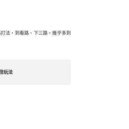
格打法，到看路、下三路，幾乎多到
0倍玩法