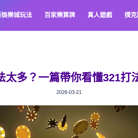
新娛樂城玩法
百家樂算牌
真人遊戲
撲克
法太多？一篇帶你看懂321打法
2026-03-21