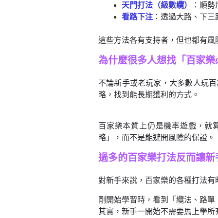
天門打法（級數纜）
：順勢
看路下注
：透過大路、下三
這些方法各有支持者，但也都有風
為什麼很多人想找「百家樂
不論新手或老玩家，大多數人玩百
略，找到能長期獲利的方式。
百家樂本質上仍是機率遊戲，就
略」，而不是能避開風險的保證。
過多的百家樂打法反而讓新
對新手來說，百家樂的各種打法有
剛開始學習時，看到「纜法、路單
其實，新手一開始不需要馬上學所