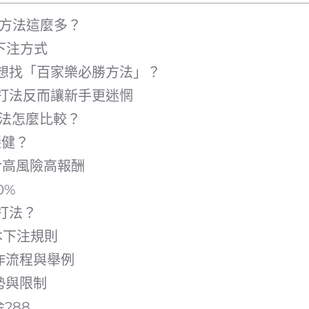
方法這麼多？
下注方式
想找「百家樂必勝方法」？
打法反而讓新手更迷惘
玩法怎麼比較？
穩健？
於高風險高報酬
0%
1打法？
本下注規則
操作流程與舉例
勢與限制
288