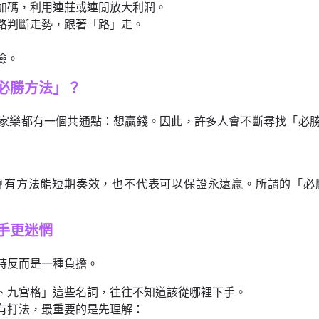
加碼，利用連莊或連閒放大利潤。
路判斷走勢，跟著「路」走。
險。
必勝方法」？
家樂都有一個共通點：想贏錢。因此，許多人會不斷尋找「必
算有方法能短期奏效，也不代表可以保證永遠贏。所謂的「必
手更迷惘
時反而是一種負擔。
、九宮格」這些名詞，往往不知道該從哪裡下手。
有打法，最重要的是先理解：