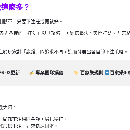
法這麼多？
則簡單，只要下注莊或閒就好。
各式各樣的「打法」與「攻略」，從倍壓法、天門打法、九宮
在於玩家對「贏錢」的追求不同，進而發展出各自的下注策略。
026.03更新
專業團隊撰寫
百家樂規則
百家樂4
幾大類。
一局都下注相同金額，穩扎穩打。
就加倍下注，追求快速回本。