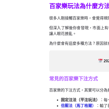
百家樂玩法為什麼方
很多人剛接觸百家樂時，會覺得規
但深入了解後你會發現，市面上有
讓人眼花撩亂。
為什麼會有這麼多種方法？原因就
2
常見的百家樂下注方式
百家樂的下注方式，其實可以分為
固定注法（平注玩法）
：每
倍壓法（馬丁格爾）
：輸了