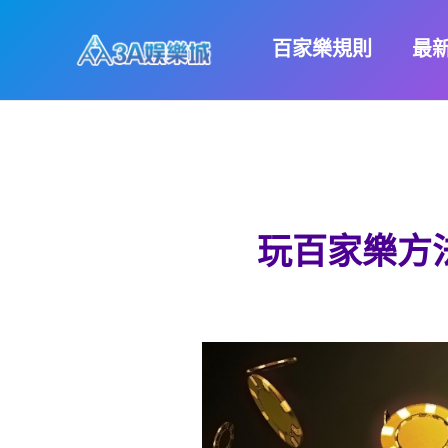
跳
至
百家樂規則
最
主
要
內
容
玩百家樂方