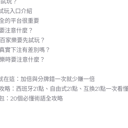
樂試玩？
試玩入口介紹
全的平台很重要
要注意什麼？
百家樂要先試玩？
真實下注有差別嗎？
樂時要注意什麼？
鍵就在這：加倍與分牌錯一次就少賺一倍
攻略：西班牙21點、自由式21點、互換21點一次看
人包：20個必懂術語全攻略