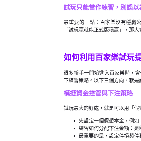
試玩只能當作練習，別誤以
最重要的一點：百家樂沒有穩贏
「試玩贏就能正式版穩贏」，那大
如何利用百家樂試玩
很多新手一開始進入百家樂時，會
下練習策略。以下三個方向，就是
模擬資金控管與下注策略
試玩最大的好處，就是可以用「假
先設定一個假想本金，例如 5
練習如何分配下注金額：是
最重要的是，設定停損與停