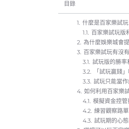
目錄
什麼是百家樂試玩
百家樂試玩版
為什麼娛樂城會
百家樂試玩有沒
試玩版的勝率
「試玩贏錢」
試玩只能當作
如何利用百家樂
模擬資金控管
練習觀察路單
試玩期的心態