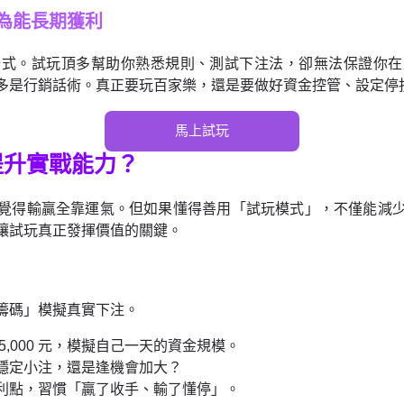
為能長期獲利
公式。試玩頂多幫助你熟悉規則、測試下注法，卻無法保證你在
多是行銷話術。真正要玩百家樂，還是要做好資金控管、設定停
馬上試玩
提升實戰能力？
覺得輸贏全靠運氣。但如果懂得善用「試玩模式」，不僅能減
讓試玩真正發揮價值的關鍵。
籌碼」模擬真實下注。
,000 元，模擬自己一天的資金規模。
穩定小注，還是逢機會加大？
利點，習慣「贏了收手、輸了懂停」。