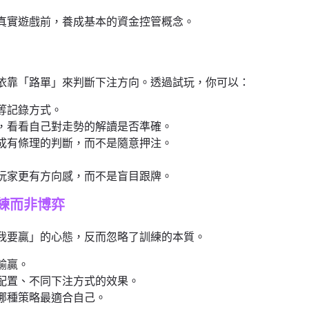
真實遊戲前，養成基本的資金控管概念。
依靠「路單」來判斷下注方向。透過試玩，你可以：
等記錄方式。
，看看自己對走勢的解讀是否準確。
成有條理的判斷，而不是隨意押注。
玩家更有方向感，而不是盲目跟牌。
練而非博弈
我要贏」的心態，反而忽略了訓練的本質。
輸贏。
配置、不同下注方式的效果。
哪種策略最適合自己。