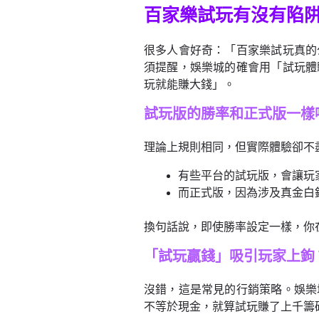
百家樂試玩有沒有陷
很多人會好奇：「百家樂試玩真的
須提醒，娛樂城的確會用「試玩體
玩就能賺大錢」。
試玩版的勝率和正式版一樣
理論上規則相同，但實際體驗卻不
有些平台的試玩版，會讓玩
而正式版，因為涉及真金白
換句話說，即使勝率設定一樣，你
「試玩贏錢」吸引玩家上鉤
沒錯，這是常見的行銷策略。娛樂
不等於現金，就算試玩賺了上千籌