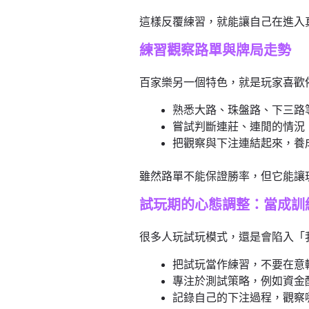
這樣反覆練習，就能讓自己在進入
練習觀察路單與牌局走勢
百家樂另一個特色，就是玩家喜歡
熟悉大路、珠盤路、下三路
嘗試判斷連莊、連閒的情況
把觀察與下注連結起來，養
雖然路單不能保證勝率，但它能讓
試玩期的心態調整：當成訓
很多人玩試玩模式，還是會陷入「
把試玩當作練習，不要在意
專注於測試策略，例如資金
記錄自己的下注過程，觀察