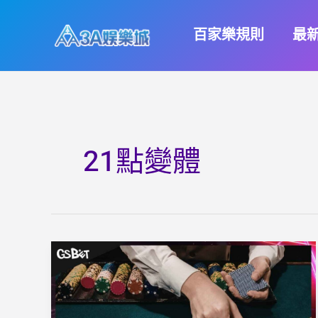
跳
至
百家樂規則
最
主
要
內
容
21點變體
21
點
變
體
完