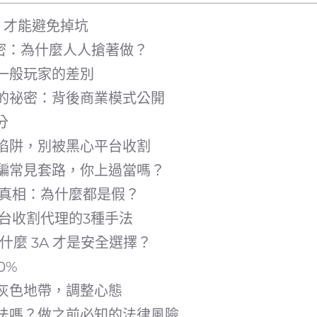
，才能避免掉坑
密：為什麼人人搶著做？
一般玩家的差別
的祕密：背後商業模式公開
分
陷阱，別被黑心平台收割
騙常見套路，你上過當嗎？
真相：為什麼都是假？
台收割代理的3種手法
什麼 3A 才是安全選擇？
0%
灰色地帶，調整心態
法嗎？做之前必知的法律風險