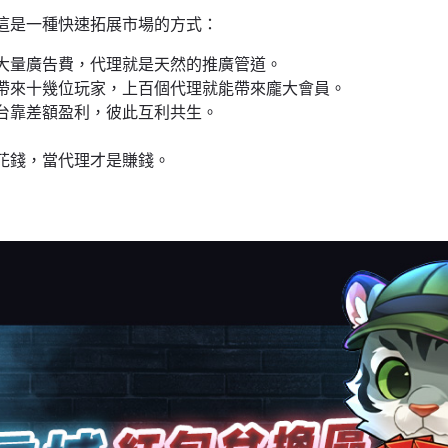
這是一種快速拓展市場的方式：
大量廣告費，代理就是天然的推廣管道。
帶來十幾位玩家，上百個代理就能帶來龐大會員。
台靠差額盈利，彼此互利共生。
花錢，當代理才是賺錢。