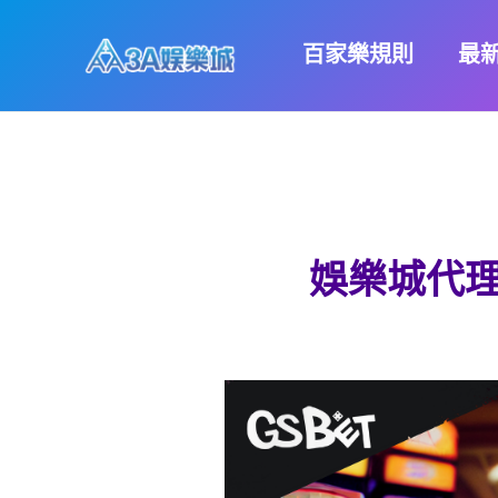
跳
至
百家樂規則
最
主
要
內
容
娛樂城代