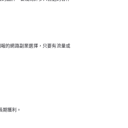
回報的網路副業選擇，只要有流量或
長期獲利。