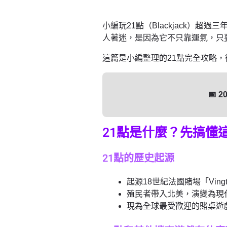
小編玩21點（Blackjack）
人著迷，是因為它不只靠運氣，只
這篇是小編整理的21點完全攻略
📅 
21點是什麼？先搞懂
21點的歷史起源
起源18世紀法國賭場「Vingt-
殖民者帶入北美，演變為現代Bl
現為全球最受歡迎的賭桌遊