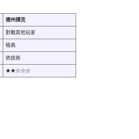
德州撲克
對戰其他玩家
極高
依技術
★★☆☆☆