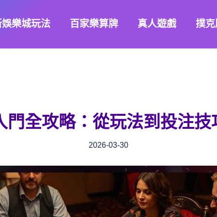
新娛樂城玩法
百家樂算牌
真人遊戲
撲克
手入門全攻略：從玩法到投注技
2026-03-30