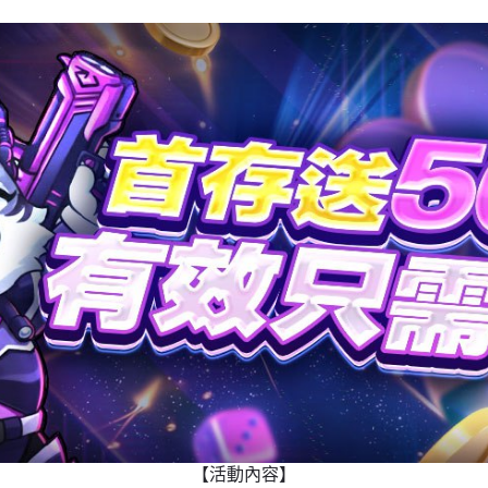
【活動內容】