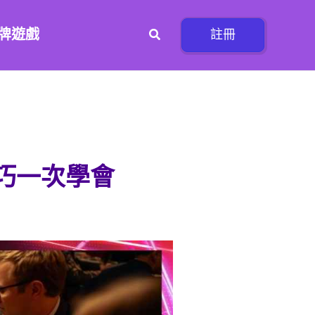
牌遊戲
註冊
搜
尋
巧一次學會