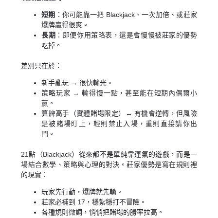
短期
：你可能靠一把 Blackjack、一次加倍、或莊家
爆牌贏得很爽。
長期
：即便你用策略表，還是會慢慢被莊家的優勢
吃掉。
差別只在於：
新手亂玩 → 很快輸光。
策略玩家 → 輸得慢一點，甚至能在短期內偶爾小
贏。
算牌高手（實體賭場限定）→ 有機會逆轉，但風險
是被賭場盯上，輕則禁止入場，重則直接請你出
門。
21點（Blackjack）從來都不是單純靠運氣的遊戲，而是一
場結合數學、策略與心理的對決。莊家優勢是寫在規則裡
的現實：
玩家先行動，爆牌就先輸。
莊家必補到 17，穩紮穩打不冒險。
各種規則微調，悄悄把賭場的勝率拉高。