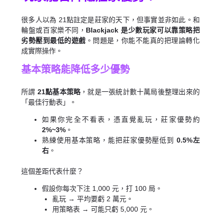
很多人以為 21點註定是莊家的天下，但事實並非如此。和
輪盤或百家樂不同，
Blackjack 是少數玩家可以靠策略把
劣勢壓到最低的遊戲
。問題是，你能不能真的把理論轉化
成實際操作。
基本策略能降低多少優勢
所謂
21點基本策略
，就是一張統計數十萬局後整理出來的
「最佳行動表」。
如果你完全不看表，憑直覺亂玩，莊家優勢約
2%~3%
。
熟練使用基本策略，能把莊家優勢壓低到
0.5%左
右
。
這個差距代表什麼？
假設你每次下注 1,000 元，打 100 局。
亂玩 → 平均要虧 2 萬元。
用策略表 → 可能只虧 5,000 元。