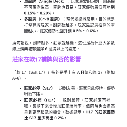
單副牌（Single Deck）
：玩家最愛的規則，因為機
率可預測性高，算牌也容易。莊家優勢最低可壓到
0.15% ~ 0.20%
。
多副牌（6～8 副牌）
：現代娛樂城常用，目的就是
打擊算牌玩家。副牌數越多，玩家靠記牌推測的空
間越小，莊家優勢也回升到
0.5% ~ 0.6%
。
換句話說，副牌越多，莊家就越穩。這也是為什麼大多數
線上娛樂城都選擇 6 副牌以上的設定。
莊家在軟17補牌與否的影響
「軟 17（Soft 17）」指的是手上有 A 且總和為 17（例如
A+6）。
莊家必停（S17）
：規則友善，莊家只能停牌，優勢
稍微下降。
莊家必補（H17）
：規則嚴苛，莊家必須再補一
張，長期下來會增加莊家爆牌率，但同時也會提高
拿到更高點數的機會。數據顯示，
H17 的莊家優勢
比 S17 至少高出 0.2%
。