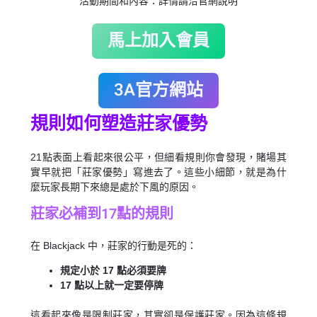
活動期間和內容：詳情請洽官網說明
馬上加入會員
3A官方網站
規則如何塑造莊家優勢
21點表面上看起來很公平，但細看規則你會發現，賭場其
實早就把「莊家優勢」寫進去了。這些小細節，就是為什
麼玩家長期下來總是處於下風的原因。
莊家必補到17點的規則
在 Blackjack 中，莊家的行動是死的：
規定小於 17 點必須要牌
17 點以上就一定要停牌
這看起來像是限制莊家，其實卻是保護莊家。因為這條規