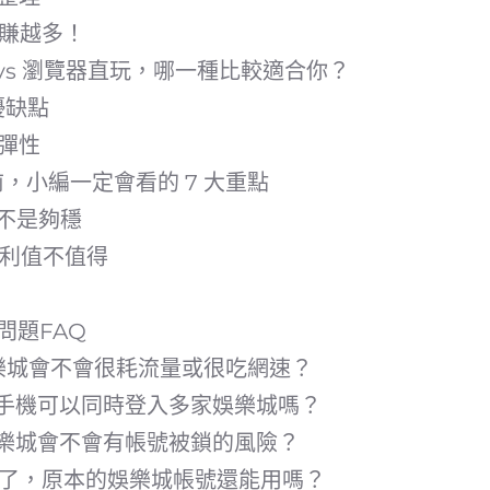
賺越多！
 vs 瀏覽器直玩，哪一種比較適合你？
優缺點
彈性
，小編一定會看的 7 大重點
不是夠穩
利值不值得
問題FAQ
樂城會不會很耗流量或很吃網速？
支手機可以同時登入多家娛樂城嗎？
娛樂城會不會有帳號被鎖的風險？
換了，原本的娛樂城帳號還能用嗎？