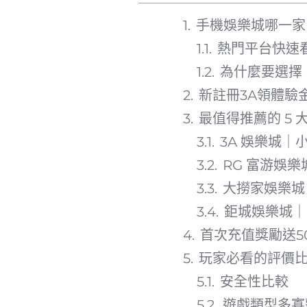
手機娛樂城哪一家
熱門平台快速
為什麼要選擇
新註冊3A領體驗金
最值得推薦的 5
3A 娛樂城
RG 富游娛
大撈家娛樂城
鉅城娛樂城｜
首次充值獎勵送5
玩家必看的評價
安全性比較
遊戲類型多寡