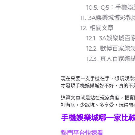
Q5：手機
3A娛樂城博彩執
相關文章
3A娛樂城百
歐博百家樂
真人百家樂試
現在只要一支手機在手，想玩娛樂
才發現手機娛樂城好不好，真的不
這篇文章就是站在玩家角度，把實
裡有底，少踩坑、多享受，玩得開
手機娛樂城哪一家比
熱門平台快速看