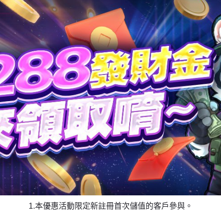
1.本優惠活動限定新註冊首次儲值的客戶參與。