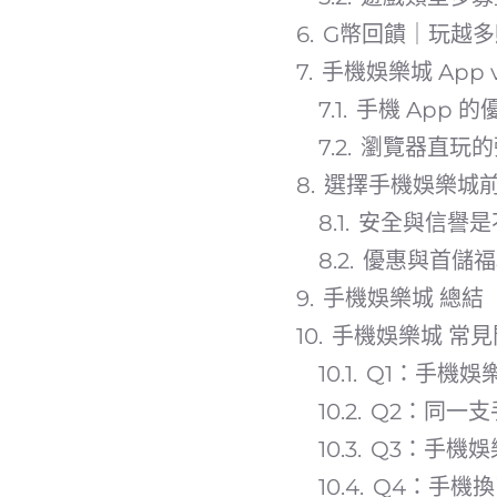
G幣回饋｜玩越多
手機娛樂城 App
手機 App 的
瀏覽器直玩的
選擇手機娛樂城前
安全與信譽是
優惠與首儲福
手機娛樂城 總結
手機娛樂城 常見
Q1：手機娛
Q2：同一
Q3：手機
Q4：手機