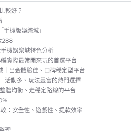
比較好？
看
「手機版娛樂城」
288
 大手機娛樂城特色分析
｜小編實際最常開來玩的首選平台
樂城｜出金體驗佳、口碑穩定型平台
｜活動多、玩法豐富的熱門選擇
整體均衡、走穩定路線的平台
0%
比較：安全性、遊戲性、提款效率
整理