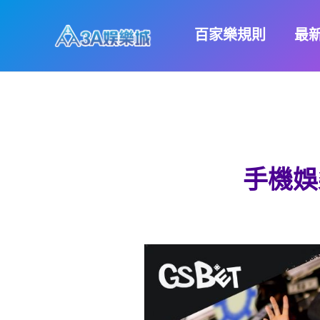
跳
至
百家樂規則
最
主
要
內
容
手機娛