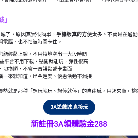
城」
樂城了，原因其實很簡單，
手機版真的方便太多
。不管是在通勤
開電腦、也不怕被時間卡住。
也能輕鬆上線，不用特地空出一大段時間
些平台不用下載，點開就能玩，彈性很高
、切換順，不會一直誤點或卡畫面
播一來就知道，出金進度、優惠活動不漏接
優勢就是那種「想玩就玩、想停就停」的自由感，用起來順，整
3A遊戲城 直接玩
新
註冊3A領體驗金288