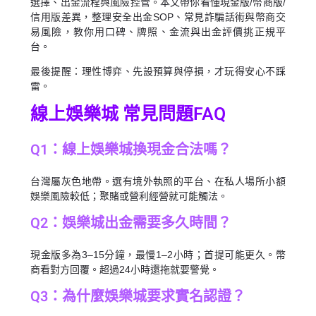
選擇、出金流程與風險控管。本文帶你看懂現金版/幣商版/
信用版差異，整理安全出金SOP、常見詐騙話術與幣商交
易風險，教你用口碑、牌照、金流與出金評價挑正規平
台。
最後提醒：理性博弈、先設預算與停損，才玩得安心不踩
雷。
線上娛樂城
常見問題
FAQ
Q1：線上娛樂城換現金合法嗎？
台灣屬灰色地帶。選有境外執照的平台、在私人場所小額
娛樂風險較低；聚賭或營利經營就可能觸法。
Q2：娛樂城出金需要多久時間？
現金版多為3–15分鐘，最慢1–2小時；首提可能更久。幣
商看對方回覆。超過24小時還拖就要警覺。
Q3：為什麼娛樂城要求實名認證？