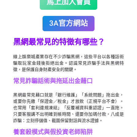
馬上加入會員
3A官方網站
黑網最常見的特徵有哪些？
線上娛樂城產業存在不少詐騙黑網，這些平台以各種話術
騙取玩家金錢後拒絕出金。認識常見詐騙手法與黑網特
徵，是保護自身財產安全的關鍵。
常見詐騙話術與拖延出金藉口
黑網最常見藉口就是「銀行維護」「系統問題」拖出金，
或要你先繳「保證金／稅金」才放款（正規平台不會）。
也常用「套利違規凍結」「反覆補資料重認證」一直拖。
只要客服講不出明確到帳時間、還要你加碼付款，八成是
詐騙：立刻停儲值、截圖保留對話與流水證據。
養套殺模式與假投資老師陷阱