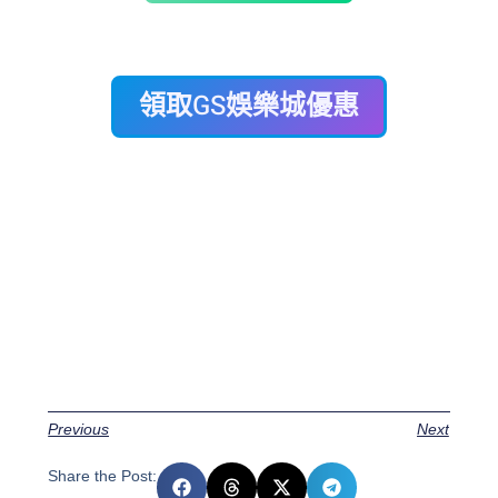
領取
GS
娛樂城優惠
Previous
Next
Share the Post: