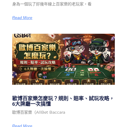
身為一個玩了好幾年線上百家樂的老玩家，看
Read More
歐博百家樂怎麼玩？規則、賠率、試玩攻略，
6大牌廳一次搞懂
歐博百家樂（AllBet Baccara
Read More