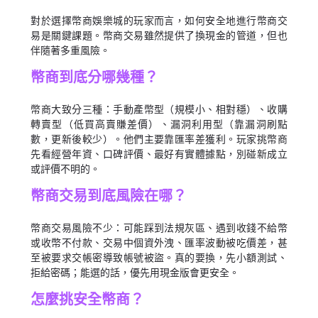
對於選擇幣商娛樂城的玩家而言，如何安全地進行幣商交
易是關鍵課題。幣商交易雖然提供了換現金的管道，但也
伴隨著多重風險。
幣商到底分哪幾種？
幣商大致分三種：手動產幣型（規模小、相對穩）、收購
轉賣型（低買高賣賺差價）、漏洞利用型（靠漏洞刷點
數，更新後較少）。他們主要靠匯率差獲利。玩家挑幣商
先看經營年資、口碑評價、最好有實體據點，別碰新成立
或評價不明的。
幣商交易到底風險在哪？
幣商交易風險不少：可能踩到法規灰區、遇到收錢不給幣
或收幣不付款、交易中個資外洩、匯率波動被吃價差，甚
至被要求交帳密導致帳號被盜。真的要換，先小額測試、
拒給密碼；能選的話，優先用現金版會更安全。
怎麼挑安全幣商？