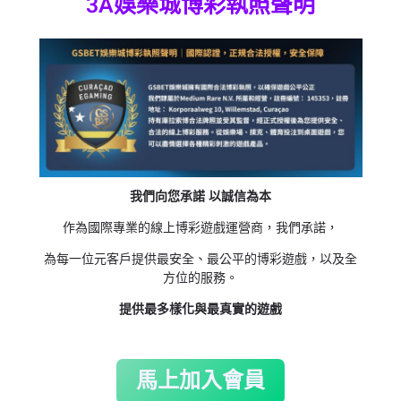
3A娛樂城博彩執照聲明
我們向您承諾
以誠信為本
作為國際專業的線上博彩遊戲運營商，我們承諾，
為每一位元客戶提供最安全、最公平的博彩遊戲，以及全
方位的服務。
提供最多樣化與最真實的遊戲
馬上加入會員