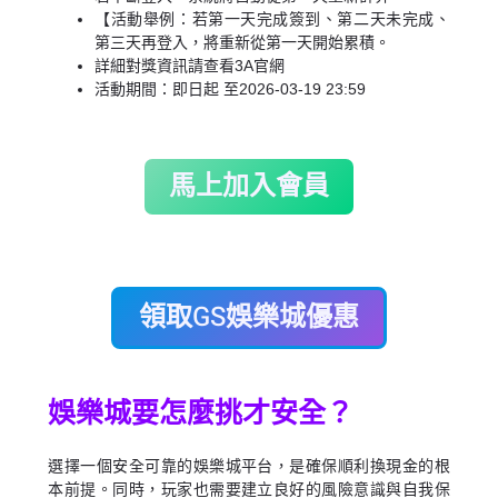
【活動舉例：若第一天完成簽到、第二天未完成、
第三天再登入，將重新從第一天開始累積。
詳細對獎資訊請查看
3A官網
活動期間：即日起 至2026-03-19 23:59
馬上加入會員
領取
GS
娛樂城優惠
娛樂城要怎麼挑才安全？
選擇一個安全可靠的娛樂城平台，是確保順利換現金的根
本前提。同時，玩家也需要建立良好的風險意識與自我保