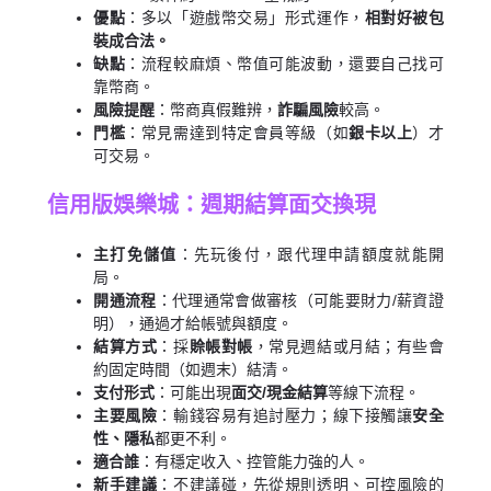
優點
：多以「遊戲幣交易」形式運作，
相對好被包
裝成合法。
缺點
：流程較麻煩、幣值可能波動，還要自己找可
靠幣商。
風險提醒
：幣商真假難辨，
詐騙風險
較高。
門檻
：常見需達到特定會員等級（如
銀卡以上
）才
可交易。
信用版娛樂城：週期結算面交換現
主打免儲值
：先玩後付，跟代理申請額度就能開
局。
開通流程
：代理通常會做審核（可能要財力/薪資證
明），通過才給帳號與額度。
結算方式
：採
賒帳對帳
，常見週結或月結；有些會
約固定時間（如週末）結清。
支付形式
：可能出現
面交/現金結算
等線下流程。
主要風險
：輸錢容易有追討壓力；線下接觸讓
安全
性、隱私
都更不利。
適合誰
：有穩定收入、控管能力強的人。
新手建議
：不建議碰，先從規則透明、可控風險的