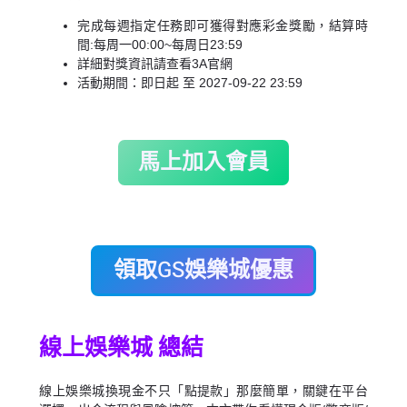
完成每週指定任務即可獲得對應彩金獎勵，結算時
間:每周一00:00~每周日23:59
詳細對獎資訊請查看
3A官網
活動期間：即日起 至 2027-09-22 23:59
馬上加入會員
領取
GS
娛樂城優惠
線上娛樂城 總結
線上娛樂城換現金不只「點提款」那麼簡單，關鍵在平台