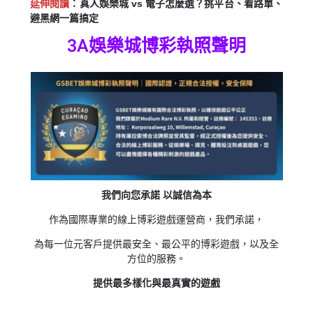
延伸閱讀
：
真人娛樂城 vs 電子怎麼選？挑平台、看路單、
避黑網一篇搞定
3A娛樂城博彩執照聲明
我們向您承諾
以誠信為本
作為國際專業的線上博彩遊戲運營商，我們承諾，
為每一位元客戶提供最安全、最公平的博彩遊戲，以及全
方位的服務。
提供最多樣化與最真實的遊戲