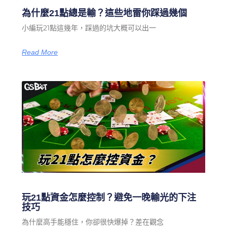
為什麼21點總是輸？這些地雷你踩過幾個
小編玩21點這幾年，踩過的坑大概可以出一
Read More
玩21點資金怎麼控制？避免一晚輸光的下注
技巧
為什麼高手能穩住，你卻很快爆掉？差在觀念