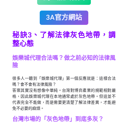
3A官方網站
秘訣3、了解法律灰色地帶，調
整心態
娛樂城代理合法嗎？做之前必知的法律風
險
很多人一聽到「娛樂城代理」第一個反應就是：這樣合法
嗎？會不會有法律風險？
答案其實沒有想像中單純。台灣對博弈產業的規範相對嚴
格，因此娛樂城代理在本地通常處於灰色地帶。但這並不
代表完全不能做，而是需要更清楚了解法律差異，才能避
免不必要的麻煩。
台灣市場的「灰色地帶」到底多灰？