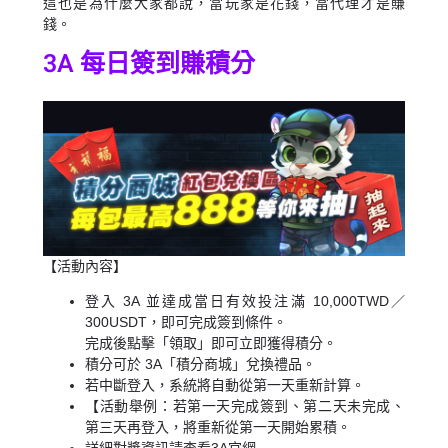
這也是為什麼大家都說，當玩家是花錢，當代理才是賺
錢。
3A 每日簽到賺積分
【活動內容】
登入
3A
並達成當日有效投注滿 10,000TWD／
300USDT，即可完成簽到條件。
完成後點擊「領取」即可立即獲得積分。
積分可於 3A「積分商城」兌換禮品。
若中斷登入，系統將自動從第一天重新計算。
【活動舉例：若第一天完成簽到、第二天未完成、
第三天再登入，將重新從第一天開始累積。