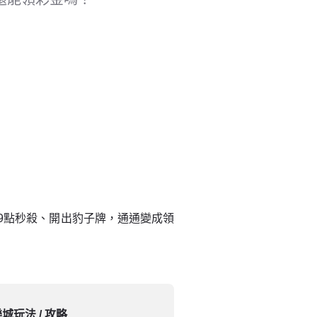
9點秒殺、開出豹子牌，通通變成領
樂城玩法
/ 攻略