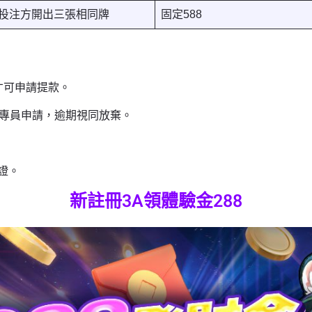
投注方開出三張相同牌
固定588
才可申請提款。
惠專員申請，逾期視同放棄。
證。
新
註冊3A領體驗金288