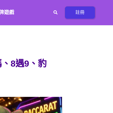
牌遊戲
註冊
搜
尋
、8遇9、豹