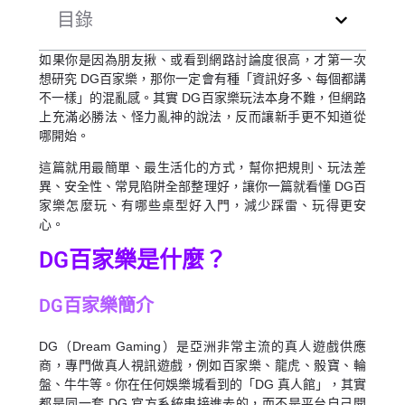
目錄
如果你是因為朋友揪、或看到網路討論度很高，才第一次
想研究 DG百家樂，那你一定會有種「資訊好多、每個都講
不一樣」的混亂感。其實 DG百家樂玩法本身不難，但網路
上充滿必勝法、怪力亂神的說法，反而讓新手更不知道從
哪開始。
這篇就用最簡單、最生活化的方式，幫你把規則、玩法差
異、安全性、常見陷阱全部整理好，讓你一篇就看懂 DG百
家樂怎麼玩、有哪些桌型好入門，減少踩雷、玩得更安
心。
DG百家樂是什麼？
DG百家樂簡介
DG（Dream Gaming）是亞洲非常主流的真人遊戲供應
商，專門做真人視訊遊戲，例如百家樂、龍虎、骰寶、輪
盤、牛牛等。你在任何娛樂城看到的「DG 真人館」，其實
都是同一套 DG 官方系統串接進去的，而不是平台自己開