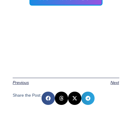
Previous
Next
Share the Post: