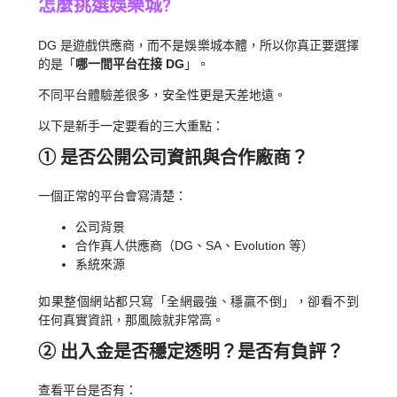
怎麼挑選娛樂城?
DG 是遊戲供應商，而不是娛樂城本體，所以你真正要選擇
的是「
哪一間平台在接 DG
」。
不同平台體驗差很多，安全性更是天差地遠。
以下是新手一定要看的三大重點：
① 是否公開公司資訊與合作廠商？
一個正常的平台會寫清楚：
公司背景
合作真人供應商（DG、SA、Evolution 等）
系統來源
如果整個網站都只寫「全網最強、穩贏不倒」，卻看不到
任何真實資訊，那風險就非常高。
② 出入金是否穩定透明？是否有負評？
查看平台是否有：