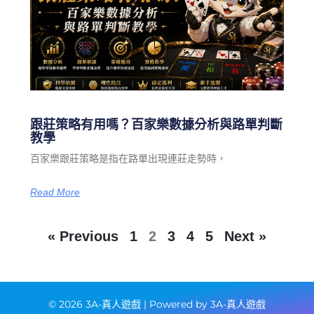
跟莊策略有用嗎？百家樂數據分析與路單判斷
教學
百家樂跟莊策略是指在路單出現連莊走勢時，
Read More
« Previous
1
2
3
4
5
Next »
3A娛樂城 了解更多
© 2026 3A-真人遊戲 | Powered by 3A-真人遊戲