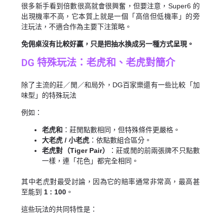
很多新手看到倍數很高就會很興奮，但要注意，Super6 的
出現機率不高，它本質上就是一個「高倍但低機率」的旁
注玩法，不適合作為主要下注策略。
免佣桌沒有比較好贏，只是把抽水換成另一種方式呈現。
DG 特殊玩法：老虎和、老虎對簡介
除了主流的莊／閒／和局外，DG百家樂還有一些比較「加
味型」的特殊玩法
例如：
老虎和
：莊閒點數相同，但特殊條件更嚴格。
大老虎 / 小老虎
：依點數組合區分。
老虎對（Tiger Pair）
：莊或閒的前兩張牌不只點數
一樣，連「花色」都完全相同。
其中老虎對最受討論，因為它的賠率通常非常高，最高甚
至能到
1 : 100
。
這些玩法的共同特性是：