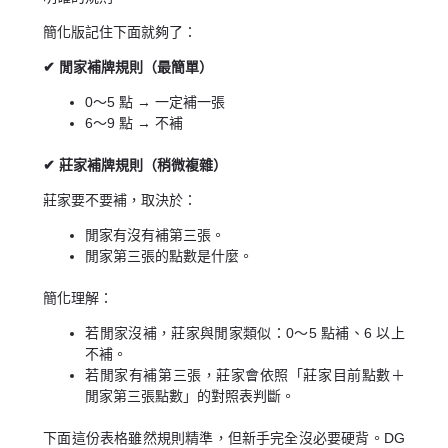
簡化版記住下面就夠了：
✔ 閒家補牌規則（最簡單）
0～5 點 → 一定補一張
6～9 點 → 不補
✔ 莊家補牌規則（稍微複雜）
莊家要不要補，取決於：
閒家有沒有補第三張。
閒家第三張的點數是什麼。
簡化理解：
若閒家沒補，莊家與閒家類似：0～5 點補、6 以上
不補。
若閒家有補第三張，莊家會依照「莊家目前點數＋
閒家第三張點數」的對照表判斷。
下面這份表格雖然規則精準，但新手完全沒必要硬背。DG