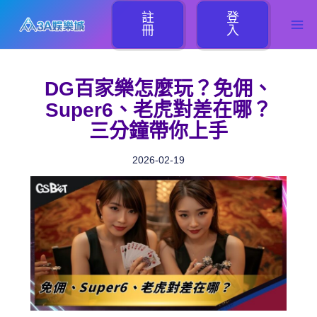
跳
Mai
註
登
至
冊
入
Me
主
要
內
DG百家樂怎麼玩？免佣、
容
Super6、老虎對差在哪？
三分鐘帶你上手
2026-02-19