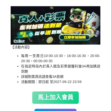
【活動內容】
每周一至周日10:00-10:30，16:00-16:30，20:00-
20:30，00:00-00:30
在指定時段內於真人館及彩票館獲利後3A再加碼送
到飽
詳細對獎資訊請查看
3A官網
活動期間：即日起 至2027-09-22 23:59
馬上加入會員