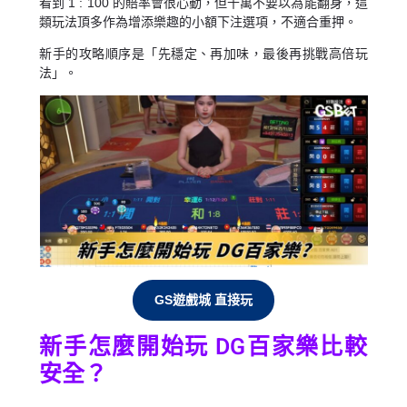
看到 1 : 100 的賠率會很心動，但千萬不要以為能翻身，這
類玩法頂多作為增添樂趣的小額下注選項，不適合重押。
新手的攻略順序是「先穩定、再加味，最後再挑戰高倍玩
法」。
GS遊戲城 直接玩
新手怎麼開始玩 DG百家樂比較
安全？