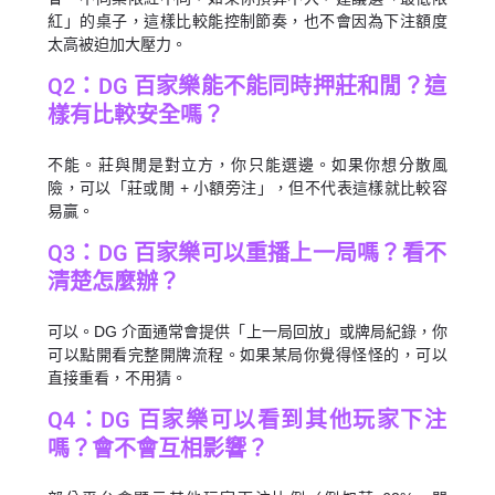
紅」的桌子，這樣比較能控制節奏，也不會因為下注額度
太高被迫加大壓力。
Q2：DG 百家樂能不能同時押莊和閒？這
樣有比較安全嗎？
不能。莊與閒是對立方，你只能選邊。如果你想分散風
險，可以「莊或閒 + 小額旁注」，但不代表這樣就比較容
易贏。
Q3：DG 百家樂可以重播上一局嗎？看不
清楚怎麼辦？
可以。DG 介面通常會提供「上一局回放」或牌局紀錄，你
可以點開看完整開牌流程。如果某局你覺得怪怪的，可以
直接重看，不用猜。
Q4：DG 百家樂可以看到其他玩家下注
嗎？會不會互相影響？