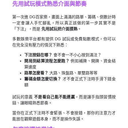
先用試玩模式熟悉介面與節奏
第一次進 DG百家樂，畫面上滿滿的路單、籌碼、倒數計時
一定會讓人手忙腳亂，所以真正該做的第一步其實不是
「下注」，而是
先用試玩把介面摸熟
。
多數娛樂平台都有提供 DG 試玩或免費點數模式，你可以
在完全沒有壓力的情況下熟悉：
下注按鈕在哪？
會不會一不小心按到滿注？
開局到結算流程怎麼跑？
例如補牌、開牌、資金結
算速度
路單怎麼看？
大路、珠盤路、單雙路等等
籌碼金額怎麼切換？
才不會正式下注時手滑下錯金
額
試玩的意義
不是看自己能不能連贏
，而是讓手指頭習慣按
鈕、讓眼睛熟悉節奏。
當你在正式下注時不會緊張、不會按錯，那你的注意力才
能放在觀察遊戲本身，而不是操作失誤。