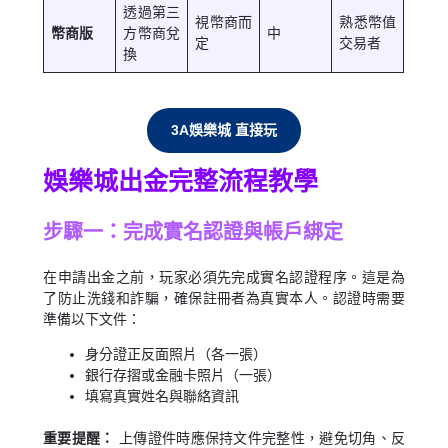
透過第三
視幣商而
熟悉幣值
幣商版
方幣商兌
中
定
交易者
換
3A娛樂城 直接玩
娛樂城出金完整流程教學
步驟一：完成實名認證與帳戶綁定
在申請出金之前，玩家必須先完成實名認證程序。這是為
了防止洗錢和詐騙，確保註冊者為真實本人。認證時需要
準備以下文件：
身分證正反面照片（各一張）
銀行存摺或金融卡照片（一張）
填寫真實姓名與聯絡資訊
重要提醒：
上傳證件時應保持文件完整性，避免切角、反