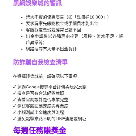
黑網娛樂城的警訊
誇大不實的優惠廣告（如「註冊送10,000」）
要求玩家先繳納稅金或手續費才能出金
客服態度惡劣或經常已讀不回
出金申請後以各種理由拖延（風控、流水不足、帳
戶異常等）
網路搜尋有大量不出金負評
防詐騙自我檢查清單
在選擇娛樂城前，請確認以下事項：
✓ 透過Google搜尋平台評價與玩家反饋
✓ 檢查是否有合法經營牌照
✓ 查看官網設計是否專業完整
✓ 測試客服回應速度與專業度
✓ 小額測試出金速度與流程
✓ 避免點擊來路不明的LINE連結或網址
每週任務賺獎金