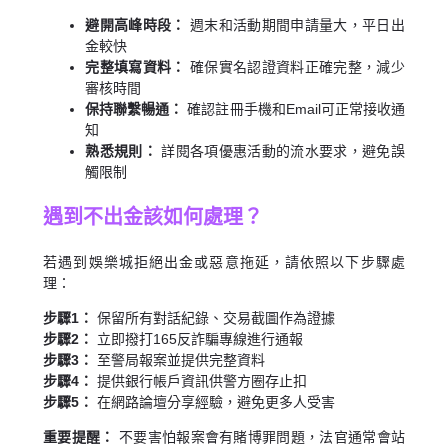
避開高峰時段：
週末和活動期間申請量大，平日出
金較快
完整填寫資料：
確保實名認證資料正確完整，減少
審核時間
保持聯繫暢通：
確認註冊手機和Email可正常接收通
知
熟悉規則：
詳閱各項優惠活動的流水要求，避免誤
觸限制
遇到不出金該如何處理？
若遇到娛樂城拒絕出金或惡意拖延，請依照以下步驟處
理：
步驟1：
保留所有對話紀錄、交易截圖作為證據
步驟2：
立即撥打165反詐騙專線進行通報
步驟3：
至警局報案並提供完整資料
步驟4：
提供銀行帳戶資訊供警方圈存止扣
步驟5：
在網路論壇分享經驗，避免更多人受害
重要提醒：
不要害怕報案會有賭博罪問題，法官通常會站