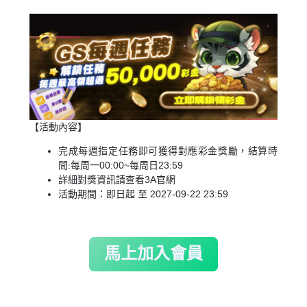
【活動內容】
完成每週指定任務即可獲得對應彩金獎勵，結算時
間:每周一00:00~每周日23:59
詳細對獎資訊請查看
3A官網
活動期間：即日起 至 2027-09-22 23:59
馬上加入會員