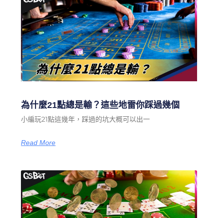
為什麼21點總是輸？這些地雷你踩過幾個
小編玩21點這幾年，踩過的坑大概可以出一
Read More