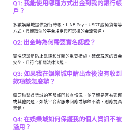
Q1: 我能使用哪種方式出金到我的銀行帳
戶？
多數娛樂城提供銀行轉帳、LINE Pay、USDT虛擬貨幣等
方式，具體取決於平台規定與可選擇的金流管道。
Q2: 出金時為何需要實名認證？
實名認證是防止洗錢和詐騙的重要措施，確保玩家的資金
安全，且符合相關法律法規。
Q3: 如果我在娛樂城申請出金後沒有收到
款項該怎麼辦？
需要聯繫娛樂城的客服部門核查情況，並了解是否有延遲
或其他問題，如該平台客服未回應或解釋不清，則應提高
警覺。
Q4: 在娛樂城如何保護我的個人資訊不被
濫用？