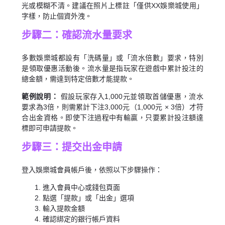
光或模糊不清。建議在照片上標註「僅供XX娛樂城使用」
字樣，防止個資外洩。
步驟二：確認流水量要求
多數娛樂城都設有「洗碼量」或「流水倍數」要求，特別
是領取優惠活動後。流水量是指玩家在遊戲中累計投注的
總金額，需達到特定倍數才能提款。
範例說明：
假設玩家存入1,000元並領取首儲優惠，流水
要求為3倍，則需累計下注3,000元（1,000元 × 3倍）才符
合出金資格。即使下注過程中有輸贏，只要累計投注額達
標即可申請提款。
步驟三：提交出金申請
登入娛樂城會員帳戶後，依照以下步驟操作：
進入會員中心或錢包頁面
點選「提款」或「出金」選項
輸入提款金額
確認綁定的銀行帳戶資料