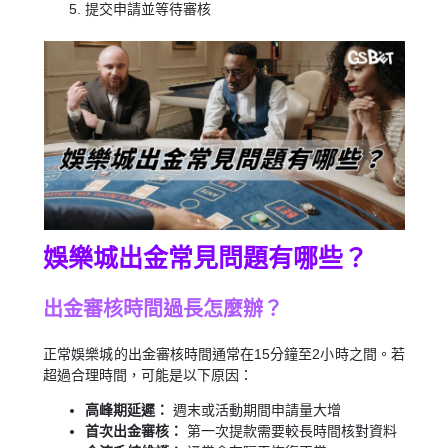
提交申請並等待審核
娛樂城出金常見問題有哪些？
出金審核時間過長怎麼辦？
正常娛樂城的出金審核時間通常在15分鐘至2小時之間。若
超過合理時間，可能是以下原因：
高峰期延遲：
週末或活動期間申請量大增
首次出金審核：
第一次提款需要較長時間核對資料