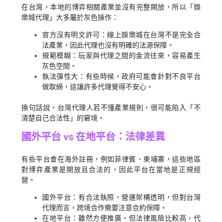
在台灣，本地的博弈相關產業並沒有完整開放，所以「娛
樂城代理」大多屬於灰色操作：
官方沒有明文許可：線上娛樂城在台灣不是完全合
法產業，因此代理也沒有明確的法源保障。
規範模糊：玩家與代理之間的金流往來，容易產生
灰色空間。
執法彈性大：有些時候，政府可能會針對不良平台
做取締，這讓許多代理覺得不安心。
換句話說，台灣代理人若不懂產業規則，很可能陷入「不
清楚自己合法性」的窘境。
國外平台 vs 在地平台：法律差異
有些平台會在海外註冊，例如菲律賓、柬埔寨，這些地區
對博弈產業是開放且合法的，因此平台在當地是正規經
營。
國外平台：有合法執照，營運架構透明，但對台灣
代理而言，跨境合作需要注意合約保障。
在地平台：雖然方便推廣，但法律風險比較高，代