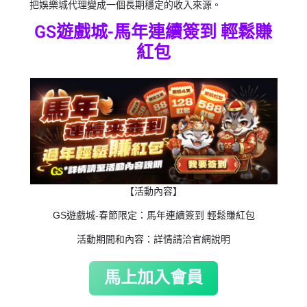
把娛樂城代理變成一個長期穩定的收入來源。
GS遊戲城-馬年連續簽到 輕鬆賺
紅包
【活動內容】
GS遊戲城-春節限定：馬年連續簽到 輕鬆賺紅包
活動期間和內容：詳情請洽官網說明
馬上加入會員