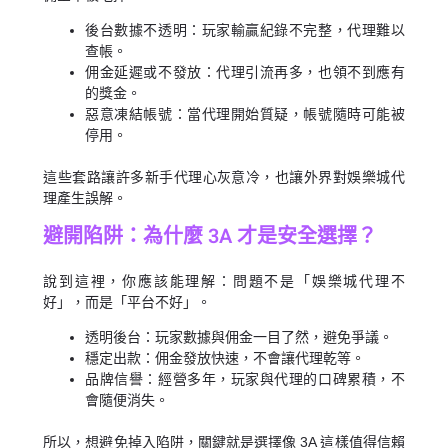
後台數據不透明：玩家輸贏紀錄不完整，代理難以
查帳。
佣金延遲或不發放：代理引流再多，也領不到應有
的獎金。
惡意凍結帳號：當代理開始質疑，帳號隨時可能被
停用。
這些套路讓許多新手代理心灰意冷，也讓外界對娛樂城代
理產生誤解。
避開陷阱：為什麼 3A 才是安全選擇？
說到這裡，你應該能理解：問題不是「娛樂城代理不
好」，而是「平台不好」。
透明後台：玩家數據與佣金一目了然，避免爭議。
穩定出款：佣金發放快速，不會讓代理乾等。
品牌信譽：經營多年，玩家與代理的口碑累積，不
會隨便消失。
所以，想避免掉入陷阱，關鍵就是選擇像 3A 這樣值得信賴