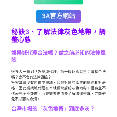
3A官方網站
秘訣3、了解法律灰色地帶，調
整心態
娛樂城代理合法嗎？做之前必知的法律風
險
很多人一聽到「娛樂城代理」第一個反應就是：這樣合法
嗎？會不會有法律風險？
答案其實沒有想像中單純。台灣對博弈產業的規範相對嚴
格，因此娛樂城代理在本地通常處於灰色地帶。但這並不
代表完全不能做，而是需要更清楚了解法律差異，才能避
免不必要的麻煩。
台灣市場的「灰色地帶」到底多灰？