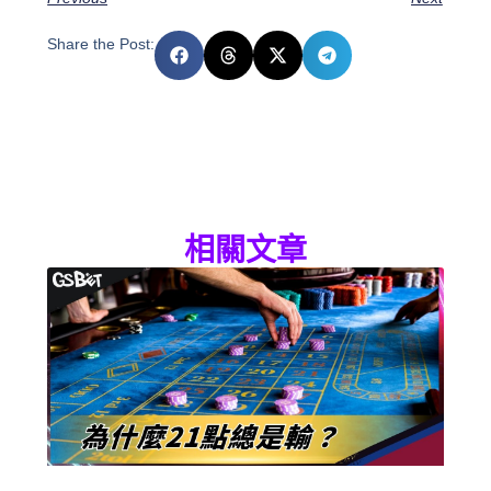
Share the Post:
相關文章
頁
頁
頁
頁
頁
面
面
面
面
面