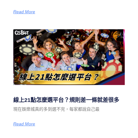
Read More
線上21點怎麼選平台？規則差一條就差很多
現在娛樂城真的多到選不完，每家都說自己最
Read More