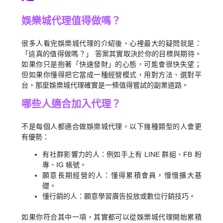
娛樂城代理值得做嗎？
很多人看完娛樂城代理的介紹後，心裡最大的疑問就是：
「這真的值得做嗎？」 答案其實取決於你的目標與期待。
如果你只是抱著「快速發財」的心態，可能會很快失望；
但如果你懂得把它當成一種經營模式，用對方法、選對平
台，那麼娛樂城代理確實是一條值得嘗試的副業道路。
哪些人適合加入代理？
不是每個人都適合做娛樂城代理，以下幾種類型的人會更
有優勢：
有社群影響力的人：例如手上有 LINE 群組、FB 粉
專、IG 帳號。
願意長期經營的人：懂得累積會員，慢慢擴大基
礎。
懂行銷的人：願意學習廣告投放或數位行銷技巧。
如果你符合其中一項，其實都可以從娛樂城代理開始累積