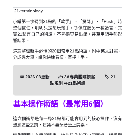
21-terminology
小編第一次聽到21點的「軟手」、「投降」、「Push」時
整個傻住，明明只是想玩幾手，卻像在聽另一種語言。其
實21點有自己的術語，不熟很容易出錯，甚至用錯手勢影
響結果。
這篇整理新手必懂的20個常用21點術語，附中英文對照，
分成幾大類，讓你快速看懂、直接上手。
📅 2026.03更新 ✍️
3A專業團隊撰寫
🏷️
21
點規則
➡️21點術語
基本操作術語（最常用6個）
這六個術語是每一局21點都可能會用到的核心操作，沒有
熟悉這些之前，建議不要急著坐上牌桌。