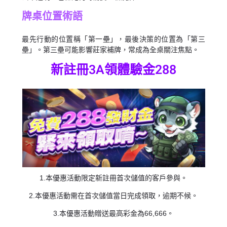
牌桌位置術語
最先行動的位置稱「第一壘」，最後決策的位置為「第三
壘」。第三壘可能影響莊家補牌，常成為全桌關注焦點。
新
註冊3A領體驗金288
1.本優惠活動限定新註冊首次儲值的客戶參與。
2.本優惠活動需在首次儲值當日完成領取，逾期不候。
3.本優惠活動贈送最高彩金為66,666。