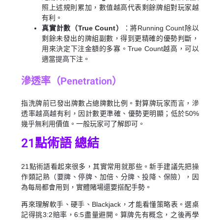
照上述規則累加，數值越高代表剩餘牌組對玩家越
有利。
真實計數（True Count）
：將Running Count除以
剩餘未發出的牌組副數，得到更精確的優勢判斷，
用來決定下注金額的多寡。True Count越高，可以
適當提高下注。
滲透率（Penetration）
指洗牌前已發出牌數占總牌數比例。對算牌玩家而言，滲
透率越高越有利，因計數更準確、優勢更明顯；低於50%
幾乎無利用價值。一般玩家可了解即可。
21點術語 總結
21點術語看起來很多，其實常用就那些。新手建議先把操
作類記熟（要牌、停牌、加倍、分牌、投降、保險），因
為每局都會用到，實體賭場還要搭配手勢。
再來理解軟手、硬手、Blackjack，才能看懂策略表。選桌
記得挑3:2賠率，6:5盡量避開。算牌先有概念，之後再學