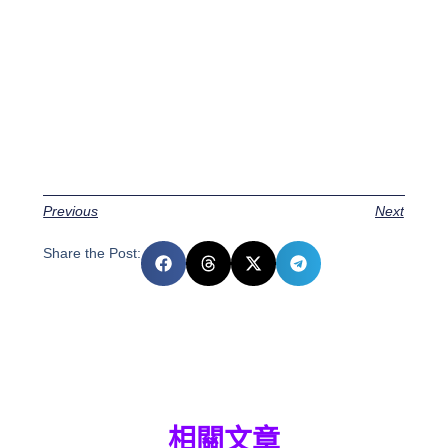
Previous
Next
Share the Post:
相關文章