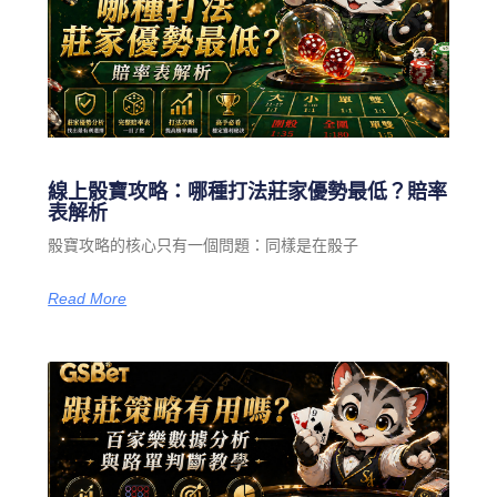
線上骰寶攻略：哪種打法莊家優勢最低？賠率
表解析
骰寶攻略的核心只有一個問題：同樣是在骰子
Read More