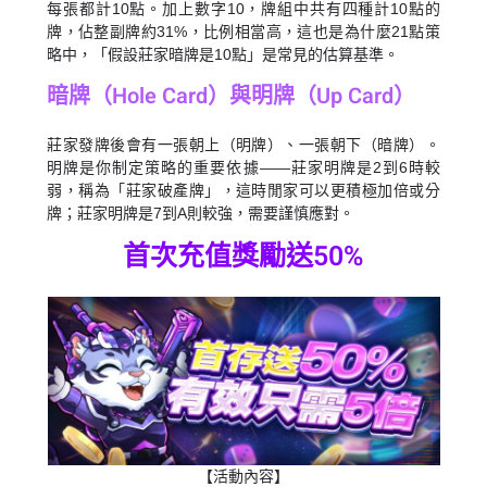
每張都計10點。加上數字10，牌組中共有四種計10點的
牌，佔整副牌約31%，比例相當高，這也是為什麼21點策
略中，「假設莊家暗牌是10點」是常見的估算基準。
暗牌（Hole Card）與明牌（Up Card）
莊家發牌後會有一張朝上（明牌）、一張朝下（暗牌）。
明牌是你制定策略的重要依據——莊家明牌是2到6時較
弱，稱為「莊家破產牌」，這時閒家可以更積極加倍或分
牌；莊家明牌是7到A則較強，需要謹慎應對。
首次充值獎勵送50%
【活動內容】