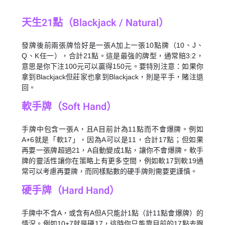
天生21點（Blackjack / Natural）
發牌後前兩張牌恰好是一張A加上一張10點牌（10、J、
Q、K任一），合計21點。這是最強的牌型，通常賠3:2，
意思是你下注100元可以贏得150元。要特別注意：如果你
拿到Blackjack但莊家也拿到Blackjack，則是平手，賭注退
回。
軟手牌（Soft Hand）
手牌中包含一張A，且A目前計為11點而不會爆牌。例如
A+6就是「軟17」，因為A可以是11，合計17點；但如果
再要一張牌超過21，A自動變成1點，讓你不會爆牌。軟手
牌的靈活性讓你在策略上有更多空間，例如軟17到軟19通
常可以考慮再要牌，而同樣點數的硬手牌則需要更謹慎。
硬手牌（Hard Hand）
手牌中不含A，或含有A但A只能計1點（計11點會爆牌）的
情況。例如10+7就是硬17，這時你只能靠目前的17點去跟