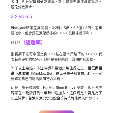
吸引，但莊家優勢通常較高，新手建議先專注基本策略，
避免分散資金。
3:2 vs 6:5
Blackjack賠率差異關鍵。3:2賺1.5倍，6:5僅1.2倍。差距
看似小，但會讓莊家優勢多約1.4%，長期非常不利。
RTP（返還率）
指長期下注可拿回比例。21點在基本策略下約99.5%，代
表莊家優勢約0.5%。但這是長期統計，短期仍有波動。
除了以上幾點，下注時還有幾個桌規值得注意：
最低與最
高下注限額
（Min/Max Bet）是每張桌子都會標示的，一定
要確認自己的籌碼面值符合桌規。
此外，部分賭場有「No Mid-Shoe Entry」規定，即不允許
玩家在一靴牌打到一半時中途加入，這個規定主要是為了
防止算牌，普通玩家只需要配合等待洗牌後再入座即可。