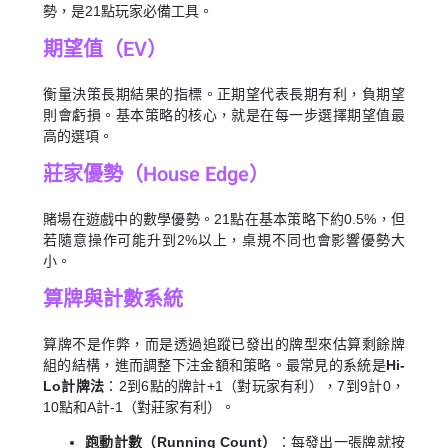
勢，是21點玩家必備工具。
期望值（EV）
衡量決策長期結果的指標。正期望代表長期有利，負期望
則會虧損。基本策略的核心，就是在每一步選擇期望值最
高的選項。
莊家優勢（House Edge）
賭場在遊戲中的數學優勢。21點在基本策略下約0.5%，但
若隨意操作可能升到2%以上，桌規不同也會影響優勢大
小。
算牌與計數系統
算牌不是作弊，而是透過追蹤已發出的牌型來估算剩餘牌
組的結構，進而調整下注金額和策略。最常見的系統是
Hi-
Lo計牌法
：2到6點的牌計+1（對玩家有利），7到9計0，
10點和A計-1（對莊家有利）。
跑動計數（Running Count）
：每發出一張牌就按