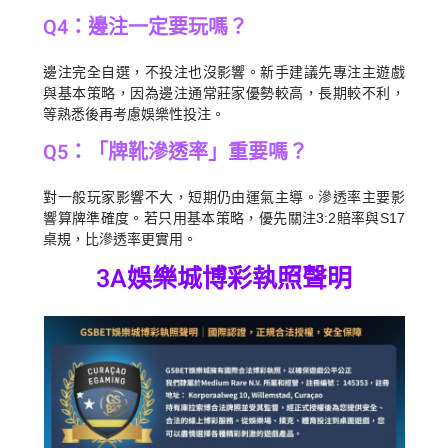
Q4：邊注一定要玩嗎？
邊注完全自選，不投注也沒影響。新手建議先專注主遊戲
與基本策略，因為邊注通常莊家優勢較高，長期較不利，
等熟悉後再考慮娛樂性投注。
Q5：「牌靴滲透率」重要嗎？
對一般玩家影響不大，短期仍由運氣主導。滲透率主要影
響算牌準確度。若只用基本策略，優先關注3:2賠率與S17
桌規，比滲透率更實用。
3A娛樂城博彩執照聲明