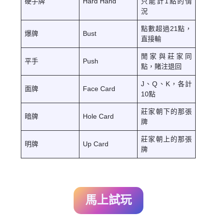
硬手牌
Hard Hand
只能計1點的情
況
點數超過21點，
爆牌
Bust
直接輸
閒家與莊家同
平手
Push
點，賭注退回
J、Q、K，各計
面牌
Face Card
10點
莊家朝下的那張
暗牌
Hole Card
牌
莊家朝上的那張
明牌
Up Card
牌
馬上試玩