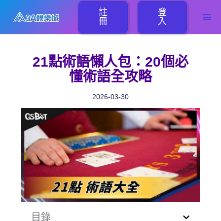
跳
Mai
註
登
至
冊
入
Me
主
要
內
21點術語懶人包：20個必
容
懂術語全攻略
2026-03-30
目錄