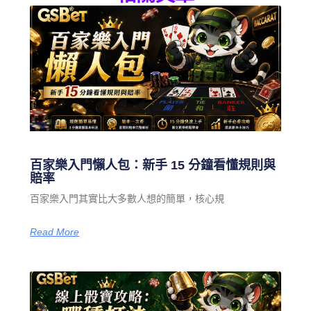
頁
頁
頁
頁
頁
面
面
面
面
面
百家樂入門懶人包：新手 15 分鐘看懂規則與
賠率
百家樂入門其實比大多數人想的簡單，核心規
Read More