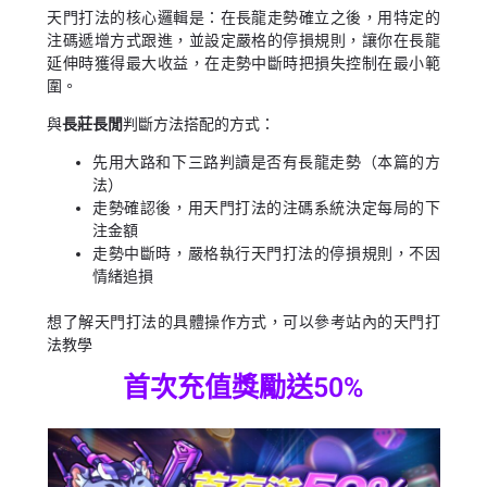
天門打法的核心邏輯是：在長龍走勢確立之後，用特定的
注碼遞增方式跟進，並設定嚴格的停損規則，讓你在長龍
延伸時獲得最大收益，在走勢中斷時把損失控制在最小範
圍。
與
長莊長閒
判斷方法搭配的方式：
先用大路和下三路判讀是否有長龍走勢（本篇的方
法）
走勢確認後，用天門打法的注碼系統決定每局的下
注金額
走勢中斷時，嚴格執行天門打法的停損規則，不因
情緒追損
想了解天門打法的具體操作方式，可以參考站內的天門打
法教學
首次充值獎勵送50%