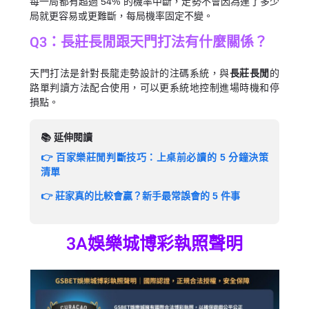
每一局都有超過 54% 的機率中斷，走勢不會因為連了多少
局就更容易或更難斷，每局機率固定不變。
Q3：
長莊長閒跟天門打法有什麼關係？
天門打法是針對長龍走勢設計的注碼系統，與
長莊長閒
的
路單判讀方法配合使用，可以更系統地控制進場時機和停
損點。
📚 延伸閱讀
👉 百家樂莊閒判斷技巧：上桌前必讀的 5 分鐘決策
清單
👉 莊家真的比較會贏？新手最常誤會的 5 件事
3A娛樂城博彩執照聲明