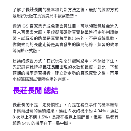
了解了
長莊長閒
的機率和判斷方法之後，最好的練習方式
是用試玩版在真實牌局中觀察走勢。
透過 GS 百家樂完成免費會員註冊，可以領取體驗金進入
真人百家樂大廳，用虛擬籌碼對真實路單進行走勢判讀練
習。試玩版的路單是真實牌局跑出來的，不是系統亂數，
你觀察到的長龍走勢是真實發生的牌局記錄，練習的效果
等同於正式版。
建議的練習方式：在試玩期間只觀察路單，不急著下注，
先記錄這靴牌裡
長莊長閒
出現的次數和長度，對比一下和
預期的機率是否接近，建立對走勢的直觀感受之後，再用
小額籌碼測試實際進場的判斷。
長莊長閒 總結
長莊長閒
不是「走勢慣性」，而是在獨立事件的機率框架
下偶爾出現的連續結果。連莊 5 次的機率約 4.04%，連莊
8 次以上不到 1.5%，長龍在視覺上很醒目，但每一局都有
超過 54% 的機率在下一局中斷。