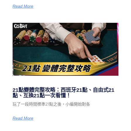
Read More
21點變體完整攻略：西班牙21點、自由式21
點、互換21點一次看懂！
玩了一段時間標準21點之後，小編開始對各
Read More