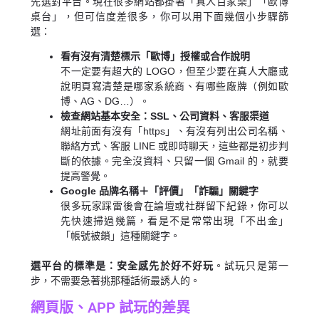
先選對平台。現在很多網站都掛著「真人百家樂」「歐博
桌台」，但可信度差很多，你可以用下面幾個小步驟篩
選：
看有沒有清楚標示「歐博」授權或合作說明
不一定要有超大的 LOGO，但至少要在真人大廳或
說明頁寫清楚是哪家系統商、有哪些廠牌（例如歐
博、AG、DG…）。
檢查網站基本安全：SSL、公司資料、客服渠道
網址前面有沒有「https」、有沒有列出公司名稱、
聯絡方式、客服 LINE 或即時聊天，這些都是初步判
斷的依據。完全沒資料、只留一個 Gmail 的，就要
提高警覺。
Google 品牌名稱＋「評價」「詐騙」關鍵字
很多玩家踩雷後會在論壇或社群留下紀錄，你可以
先快速掃過幾篇，看是不是常常出現「不出金」
「帳號被鎖」這種關鍵字。
選平台的標準是：安全感先於好不好玩
。試玩只是第一
步，不需要急著挑那種話術最誘人的。
網頁版、APP 試玩的差異