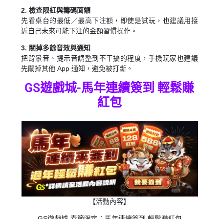
2. 檢查限紅與籌碼面額
先看桌台的最低／最高下注額，即使是試玩，也建議用接
近自己未來可能下注的金額習慣操作。
3. 關掉多餘音效與通知
把背景音、提示音調整到不干擾的程度，手機玩家也建議
先關掉其他 App 通知，避免被打斷。
GS遊戲城-馬年連續簽到 輕鬆賺
紅包
【活動內容】
GS遊戲城-春節限定：馬年連續簽到 輕鬆賺紅包