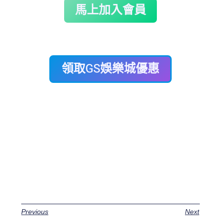
馬上加入會員
領取
GS
娛樂城優惠
Previous
Next