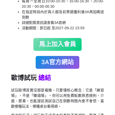
每周一至周日10:00-10:30，16:00-16:30，20:00-
20:30，00:00-00:30
在指定時段內於真人館及彩票館獲利後3A再加碼送
到飽
詳細對獎資訊請查看
3A官網
活動期間：即日起 至2027-09-22 23:59
馬上加入會員
3A官方網站
歐博試玩
總結
試玩歐博其實沒那麼複雜，只要懂核心概念：它是「練習
場」，不是「賺錢場」。你可以用免費點數熟悉規則、介
面、節奏，也能提前測試自己在倒數時間內會不會慌、喜
歡哪種玩法、哪種桌台看得順。