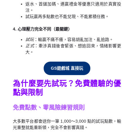
返水、首儲加碼、連贏禮金等優惠只適用於真實投
注。
試玩贏再多點數也不能兌現、不能累積任務。
4. 心理壓力完全不同（最關鍵）
試玩
：輸贏不痛不癢，容易胡亂加注、亂追路。
正式
：牽涉真錢後會緊張、想追回來，情緒影響更
大。
GS遊戲城 直接玩
為什麼要先試玩？免費體驗的優
點與限制
免費點數、零風險練習規則
大多數平台都會送你一筆 1,000～3,000 點的試玩點數，輸
光重整就能重新領，完全不會影響真錢。