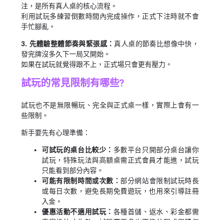
注，是所有真人桌的核心流程。
利用試玩多練習倒數時間內完成操作，正式下注時就不會
手忙腳亂。
3. 先體驗整體節奏與緊張感：
真人桌的節奏比想像中快，
發完牌沒多久下一局又開始。
如果在試玩就覺得跟不上，正式場只會更有壓力。
試玩的常見限制有哪些?
試玩也不是無限暢玩、完全與正式桌一樣，實際上會有一
些限制。
新手要先有心理準備：
可試玩的桌台比較少：
多數平台只開部分桌台讓你
試玩，特殊玩法與高額桌需正式會員才能進，試玩
只能看到部分內容。
可能有限制時間或次數：
部分網站會限制試玩時長
或每日次數，避免長期免費遊玩，也用來引導註冊
入金。
優惠活動不適用試玩：
各種首儲、返水、彩金都需