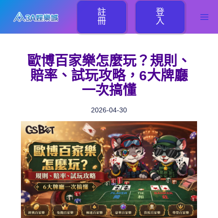
跳
Mai
註
登
至
冊
入
Me
主
要
內
歐博百家樂怎麼玩？規則、
容
賠率、試玩攻略，6大牌廳
一次搞懂
2026-04-30