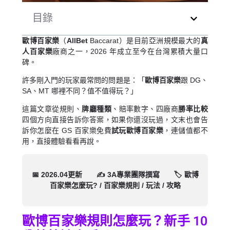
目錄
歐博百家樂
（
AllBet
Baccarat）是目前亞洲規模最大的
真
人百家樂
廠商之一，2026 年成立至今在台灣累積大量口
碑。
許多剛入門的玩家最常問的問題是：「
歐博百家樂
跟 DG、
SA、MT 哪裡不同？值不值得玩？」
這篇文章從規則、
牌廳種類
、賠率數字、四廠商
勝率比較
四個方向直接告訴你答案，如果你還沒玩過，文末也會告
訴你怎麼在 GS 百家樂免費
試玩歐博百家樂
，連儲值都不
用，直接體驗看看再說。
📅 2026.04更新 ✍️
3A
專業團隊撰寫 🏷️ 歐博
百家樂怎麼玩? /
百家樂規則
/ 玩法 / 攻略
歐博百家樂規則怎麼玩？新手 10