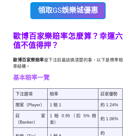
領取
GS
娛樂城優惠
歐博百家樂賠率怎麼算？幸運六
值不值得押？
歐博百家樂賠率
是下注前最該搞清楚的事，以下是標準賠
率結構。
基本賠率一覽
下注選項
賠率
莊家優勢
閒家（Player）
1 賠 1
約 1.24%
莊家
1 賠 0.95（扣 5% 佣
約 1.06%
（Banker）
金）
約