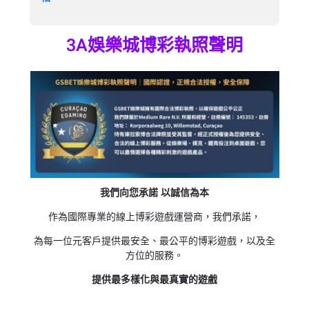
3A娛樂城博彩執照聲明
我們向您承諾
以誠信為本
作為國際專業的線上博彩遊戲運營商，我們承諾，
為每一位元客戶提供最安全、最公平的博彩遊戲，以及全
方位的服務。
提供最多樣化與最真實的遊戲