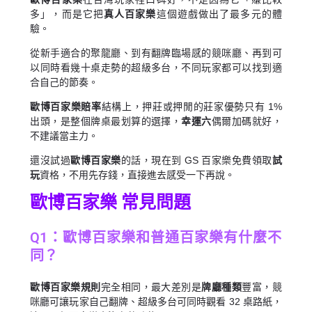
多」，而是它把
真人百家樂
這個遊戲做出了最多元的體
驗。
從新手適合的聚龍廳、到有翻牌臨場感的競咪廳、再到可
以同時看幾十桌走勢的超級多台，不同玩家都可以找到適
合自己的節奏。
歐博百家樂賠率
結構上，押莊或押閒的莊家優勢只有 1%
出頭，是整個牌桌最划算的選擇，
幸運六
偶爾加碼就好，
不建議當主力。
還沒試過
歐博百家樂
的話，現在到 GS 百家樂免費領取
試
玩
資格，不用先存錢，直接進去感受一下再說。
歐博百家樂 常見問題
Q1：
歐博百家樂和普通百家樂有什麼不
同？
歐博百家樂規則
完全相同，最大差別是
牌廳種類
豐富，競
咪廳可讓玩家自己翻牌、超級多台可同時觀看 32 桌路紙，