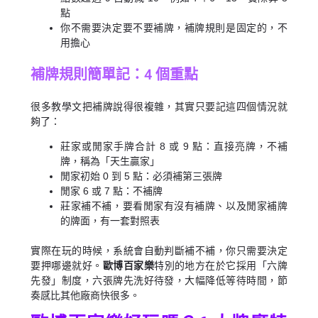
點
你不需要決定要不要補牌，補牌規則是固定的，不
用擔心
補牌規則簡單記：4 個重點
很多教學文把補牌說得很複雜，其實只要記這四個情況就
夠了：
莊家或閒家手牌合計 8 或 9 點：直接亮牌，不補
牌，稱為「天生贏家」
閒家初始 0 到 5 點：必須補第三張牌
閒家 6 或 7 點：不補牌
莊家補不補，要看閒家有沒有補牌、以及閒家補牌
的牌面，有一套對照表
實際在玩的時候，系統會自動判斷補不補，你只需要決定
要押哪邊就好。
歐博百家樂
特別的地方在於它採用「六牌
先發」制度，六張牌先洗好待發，大幅降低等待時間，節
奏感比其他廠商快很多。