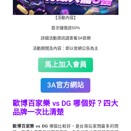
【活動內容】
首次儲值送50%
詳細活動資訊請查看3A官網
活動期間及內容：即以官網公告為主
馬上加入會員
3A官方網站
歐博百家樂 vs DG 哪個好？四大
品牌一次比清楚
歐博百家樂 vs DG
哪個比較好，是台灣玩家問最多的問