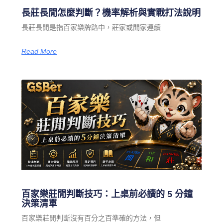
長莊長閒怎麼判斷？機率解析與實戰打法說明
長莊長閒是指百家樂牌路中，莊家或閒家連續
Read More
百家樂莊閒判斷技巧：上桌前必讀的 5 分鐘
決策清單
百家樂莊閒判斷沒有百分之百準確的方法，但