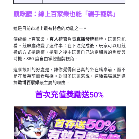
競咪廳：線上百家樂也能「親手翻牌」
這是目前市場上最有特色的功能之一。
傳統線上百家樂，
真人荷官
負責
直播發牌
翻牌，玩家只能
看。競咪廳改變了這件事：在下注完成後，玩家可以用競
投的方式搶牌權，搶到之後由玩家自己決定翻牌的角度與
時機，360 度自由掌控翻牌視角。
這個設計的好處是，讓你覺得自己真的坐在賭桌前，而不
是在螢幕前面看轉播。對很多玩家來說，這種臨場感是選
擇
歐博百家樂
最主要的理由。
首次充值獎勵送50%